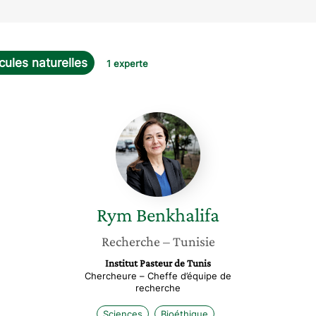
cules naturelles
1 experte
Rym
Benkhalifa
Rym
Benkhalifa
Recherche
– Tunisie
Institut Pasteur de Tunis
Chercheure – Cheffe d’équipe de
recherche
Sciences
Bioéthique