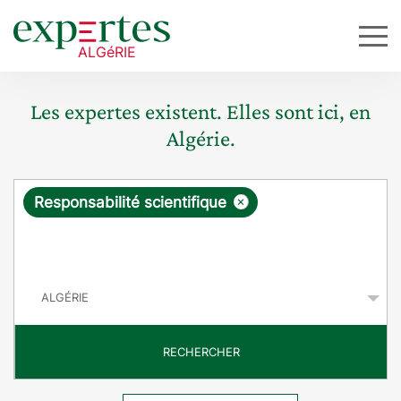
Les expertes existent. Elles sont ici, en
Algérie.
R
×
Responsabilité scientifique
e
q
P
u
a
y
ê
s
t
RECHERCHER
e