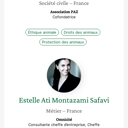
Société civile
– France
Association PAZ
Cofondatrice
Éthique animale
Droits des animaux
Protection des animaux
Estelle
Ati
Montazami
Safavi
Estelle Ati
Montazami Safavi
Métier
– France
Omnicité
Consultante cheffe d’entreprise, Cheffe