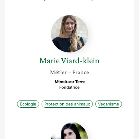
Marie
Viard-
klein
Marie
Viard-klein
Métier
– France
Minuit sur Terre
Fondatrice
Écologie
Protection des animaux
Véganisme
Ophélie
Véron