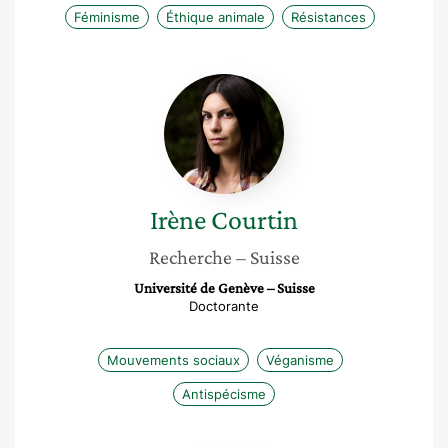
Féminisme
Éthique animale
Résistances
Irène
Courtin
Irène
Courtin
Recherche
– Suisse
Université de Genève – Suisse
Doctorante
Mouvements sociaux
Véganisme
Antispécisme