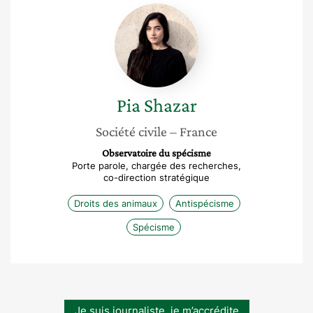
Pia
Shazar
Pia
Shazar
Société civile
– France
Observatoire du spécisme
Porte parole, chargée des recherches,
co-direction stratégique
Droits des animaux
Antispécisme
Spécisme
Je suis journaliste, je m’accrédite