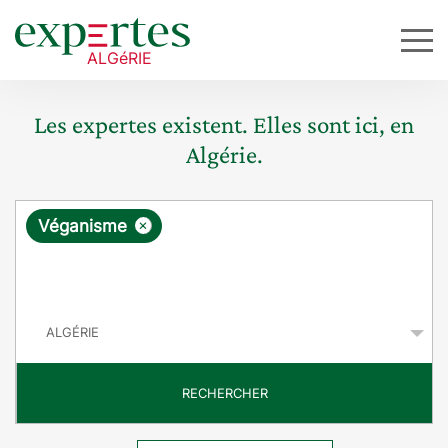
Les expertes existent. Elles sont ici, en
Algérie.
R
×
Véganisme
e
q
P
u
a
y
ê
s
t
RECHERCHER
e