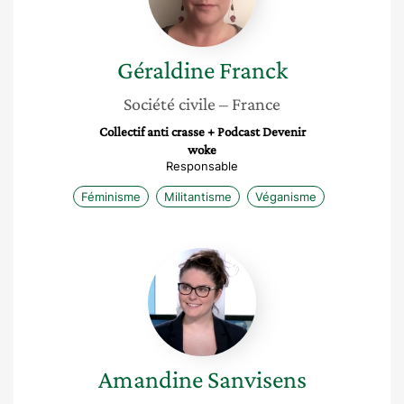
Géraldine
Franck
Société civile
– France
Collectif anti crasse + Podcast Devenir
woke
Responsable
Féminisme
Militantisme
Véganisme
Amandine
Sanvisens
Amandine
Sanvisens