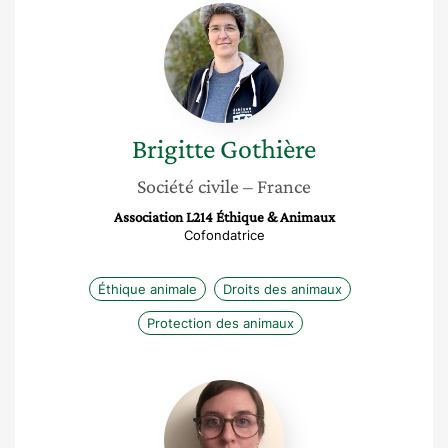
Brigitte
Gothière
Brigitte
Gothière
Société civile
– France
Association L214 Éthique & Animaux
Cofondatrice
Éthique animale
Droits des animaux
Protection des animaux
Géraldine
Franck