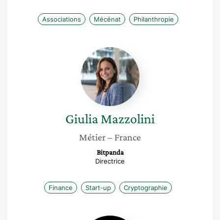
Associations
Mécénat
Philanthropie
Giulia
Mazzolini
Giulia
Mazzolini
Métier
– France
Bitpanda
Directrice
Finance
Start-up
Cryptographie