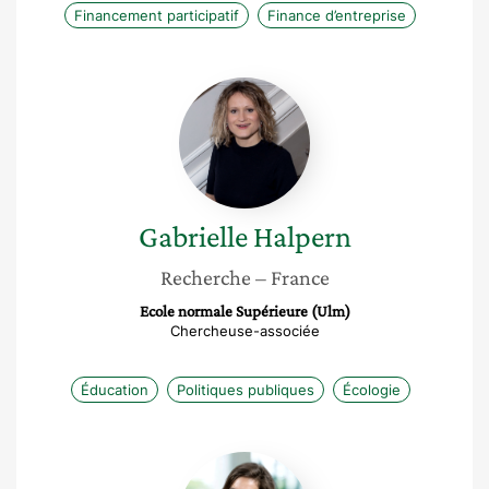
Financement participatif
Finance d’entreprise
Gabrielle
Halpern
Gabrielle
Halpern
Recherche
– France
Ecole normale Supérieure (Ulm)
Chercheuse-associée
Éducation
Politiques publiques
Écologie
Flavie
Prévot