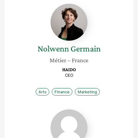
Nolwenn
Germain
Nolwenn
Germain
Métier
– France
HAIDO
CEO
Arts
Finance
Marketing
Nadia
Grandclement