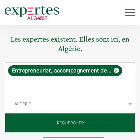
Les expertes existent. Elles sont ici, en
Algérie.
R
×
Entrepreneuriat, accompagnement des starts-ups et innovation
e
q
P
u
a
y
ê
s
t
RECHERCHER
e