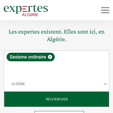
Les expertes existent. Elles sont ici, en
Algérie.
R
×
Sexisme ordinaire
e
q
P
u
a
y
ê
s
t
RECHERCHER
e