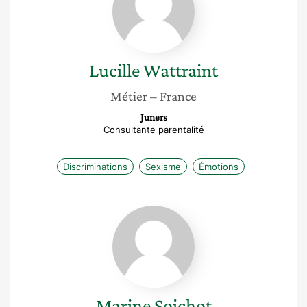
Lucille
Wattraint
Métier
– France
Juners
Consultante parentalité
Discriminations
Sexisme
Émotions
Marine
Soichot
Marine
Soichot