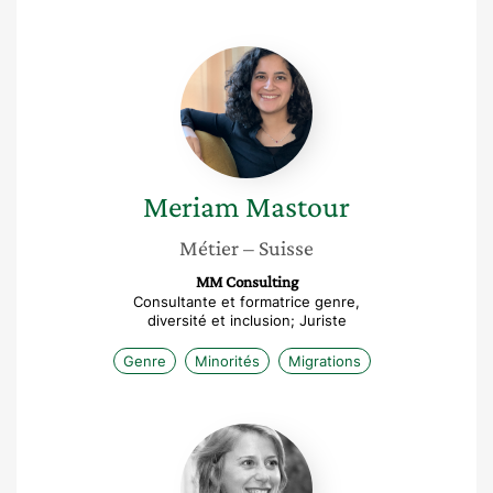
Meriam
Mastour
Meriam
Mastour
Métier
– Suisse
MM Consulting
Consultante et formatrice genre,
diversité et inclusion; Juriste
Genre
Minorités
Migrations
Cécile
Deprez