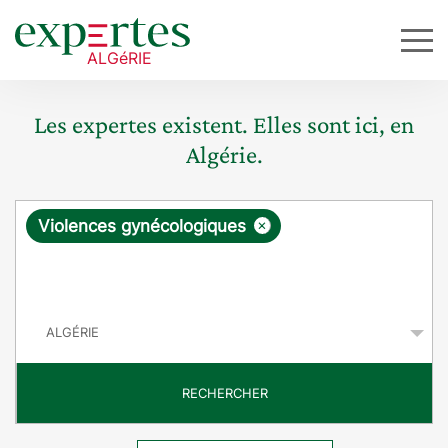
Les expertes existent. Elles sont ici, en
Algérie.
R
×
Violences gynécologiques
e
q
P
u
a
y
ê
s
t
RECHERCHER
e