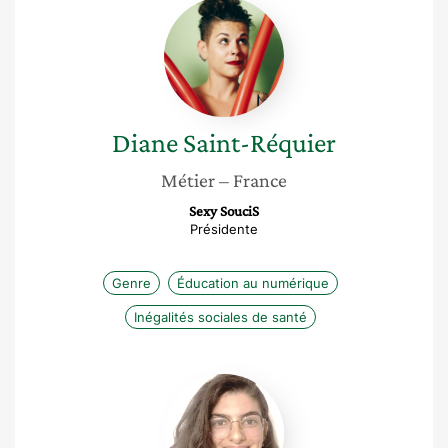
Diane
Saint-
Réquier
Diane
Saint-Réquier
Métier
– France
Sexy SouciS
Présidente
Genre
Éducation au numérique
Inégalités sociales de santé
Déborah
Rouach