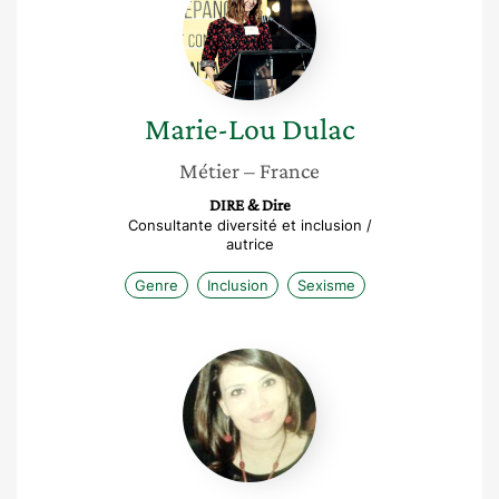
Dulac
Marie-Lou
Dulac
Métier
– France
DIRE & Dire
Consultante diversité et inclusion /
autrice
Genre
Inclusion
Sexisme
Hanen
Marouani