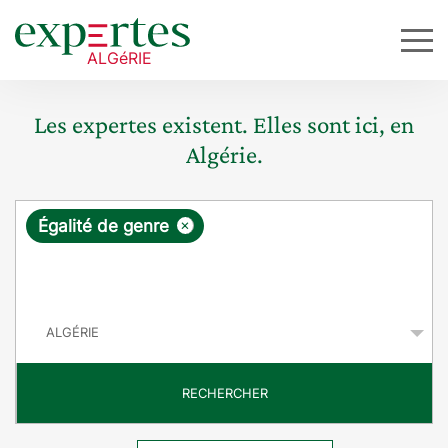
Les expertes existent. Elles sont ici, en
Algérie.
R
×
Égalité de genre
e
q
P
u
a
y
ê
s
t
RECHERCHER
e