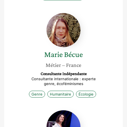
Marie
Bécue
Marie
Bécue
Métier
– France
Consultante Indépendante
Consultante internationale : experte
genre, écoféminismes
Genre
Humanitaire
Écologie
Ynaée
Benaben