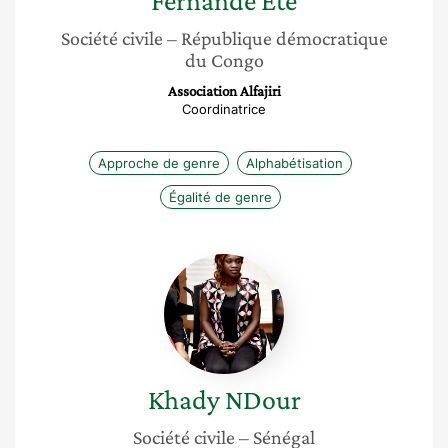
Fernande
Été
Société civile
– République démocratique
du Congo
Association Alfajiri
Coordinatrice
Approche de genre
Alphabétisation
Égalité de genre
Khady
NDour
Khady
NDour
Société civile
– Sénégal