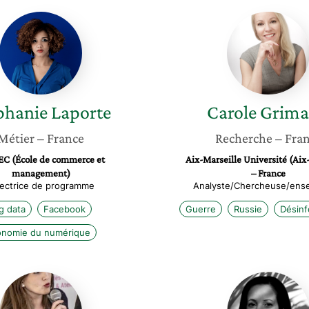
Stéphanie
Carole
Laporte
Grimau
phanie
Laporte
Carole
Grim
Métier
– France
Recherche
– Fra
C (École de commerce et
Aix-Marseille Université (Aix
management)
– France
rectrice de programme
Analyste/Chercheuse/ens
g data
Facebook
Guerre
Russie
Désinf
onomie du numérique
Stéphanie
Yasmin
Lukasik
Buono