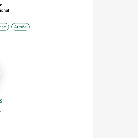
e
ional
nse
Armée
s
e