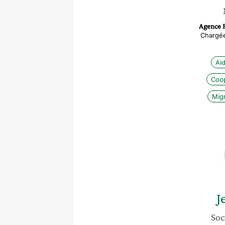
Agence 
Chargée
Ai
Coop
Migr
J
Soc