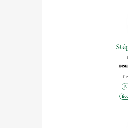
Sté
INSEE
Di
Bi
Éc