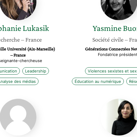
phanie
Lukasik
Yasmine
Buo
cherche
– France
Société civile
– Fr
lle Université (Aix-Marseille)
Générations Connectées Net
Fondatrice présiden
– France
seignante-chercheuse
nication
Leadership
Violences sexistes et sex
nalyse des médias
Éducation au numérique
Rés
Divina
Nadia
Frau-
Makoua
Meigs