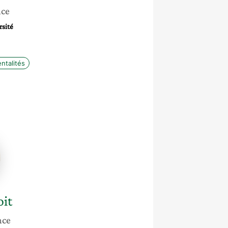
nce
rsité
ntalités
it
nce