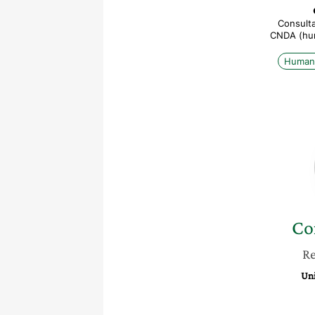
Consulta
CNDA (huma
Humani
Co
Re
Uni