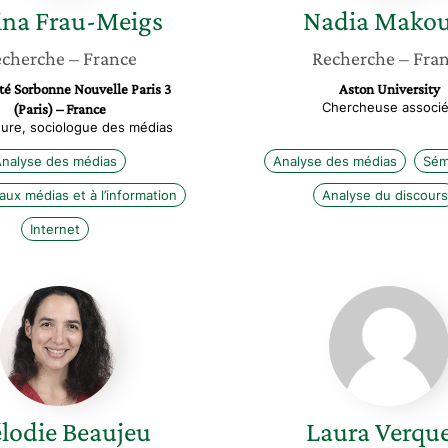
ina
Frau-Meigs
Nadia
Makou
cherche
– France
Recherche
– Fra
té Sorbonne Nouvelle Paris 3
Aston University
Chercheuse associ
(Paris) – France
ure, sociologue des médias
nalyse des médias
Analyse des médias
Sém
aux médias et à l’information
Analyse du discours
Internet
Mélodie
Laura
Beaujeu
Verquer
lodie
Beaujeu
Laura
Verque