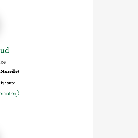
d
aud
nce
-Marseille)
eignante
ormation
e