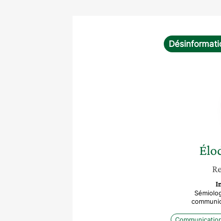
Désinformati
Élo
Re
I
Sémiolog
communica
Communicatio