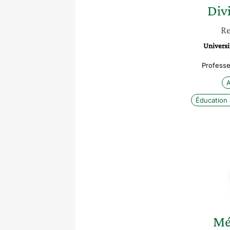
Div
Re
Universi
Professe
A
Éducation 
Mé