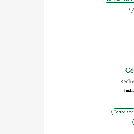
A
Cé
Reche
Insti
Terrorisme