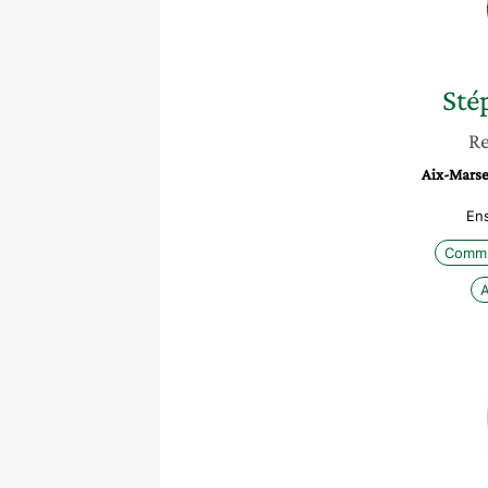
Sté
Re
Aix-Marsei
En
Commu
A