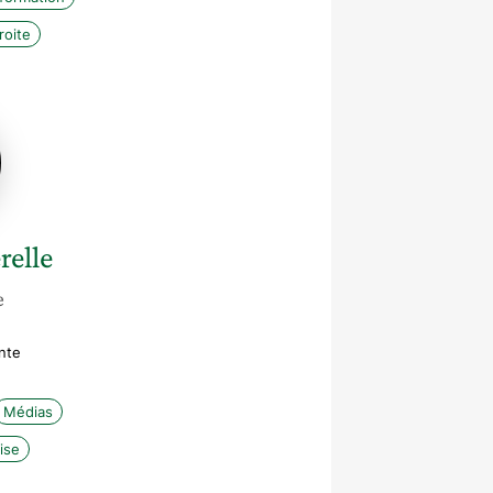
roite
lle
elle
e
nte
Médias
ise