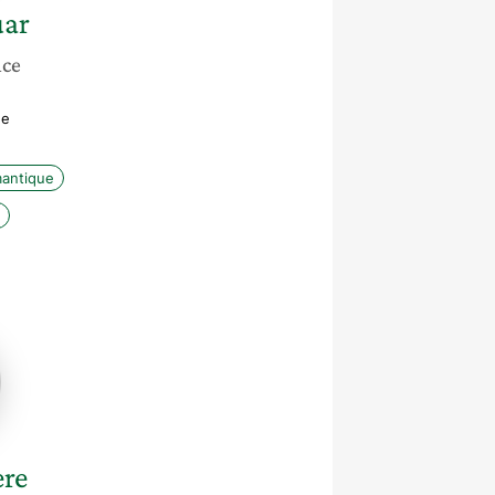
ar
nce
ée
antique
e
re