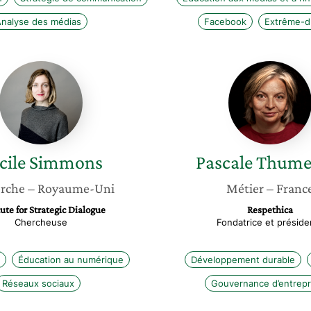
nalyse des médias
Facebook
Extrême-d
Cécile
Pascale
Simmons
Thumere
cile
Simmons
Pascale
Thumer
rche
– Royaume-Uni
Métier
– Franc
tute for Strategic Dialogue
Respethica
Chercheuse
Fondatrice et préside
Éducation au numérique
Développement durable
Réseaux sociaux
Gouvernance d’entrepr