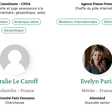
Consultante – CNDA
Agence France-Press
nte et juge assesseure à la
Cheffe du pôle internat
nitaire, géopolitique, asile)
taire
Amérique latine
Relations internationales
Défe
Géopolitique
Coralie
Evelyn
Le
Paris
Caroff
ralie
Le Caroff
Evelyn
Pari
cherche
– France
Métier
– Franc
versité Paris Descartes
Altermind
Chercheuse
Associée senior