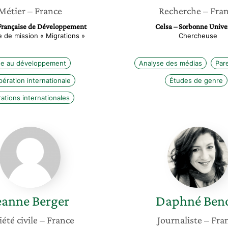
Métier
– France
Recherche
– Fra
Française de Développement
Celsa – Sorbonne Unive
 de mission « Migrations »
Chercheuse
de au développement
Analyse des médias
Pare
ération internationale
Études de genre
ations internationales
Jeanne
Daphné
Berger
Benoit
eanne
Berger
Daphné
Beno
iété civile
– France
Journaliste
– Fra