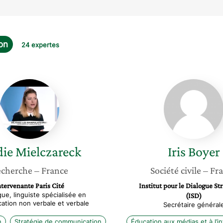
on
24 expertes
Élodie
Iris
Mielczareck
Boyer
die
Mielczareck
Iris
Boyer
cherche
– France
Société civile
– Fr
ntervenante Paris Cité
Institut pour le Dialogue St
ue, linguiste spécialisée en
(ISD)
tion non verbale et verbale
Secrétaire général
n
Stratégie de communication
Éducation aux médias et à l’i