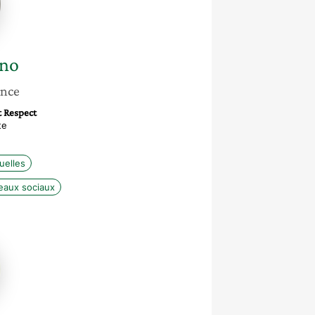
no
ance
 Respect
te
uelles
eaux sociaux
r