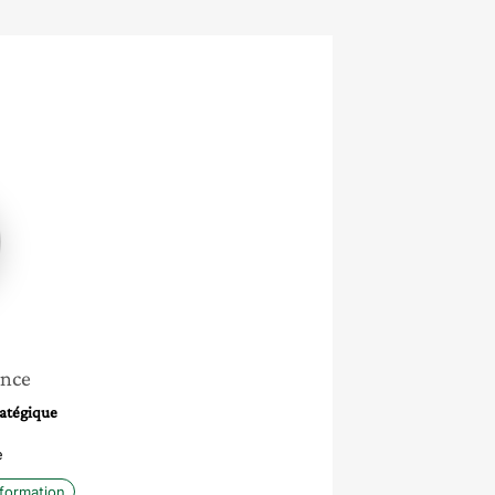
ance
ratégique
e
nformation