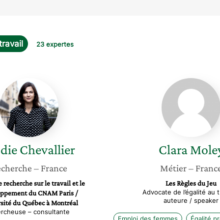
travail
23 expertes
Elodie
Clara
Chevallier
Moley
die
Chevallier
Clara
Mole
cherche
– France
Métier
– Franc
 recherche sur le travail et le
Les Règles du Jeu
Advocate de l’égalité au tr
oppement du CNAM Paris /
auteure / speaker
sité du Québec à Montréal
rcheuse – consultante
Emploi des femmes
Égalité p