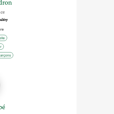
dron
nce
valéry
ure
lle
r
-garçons
bé