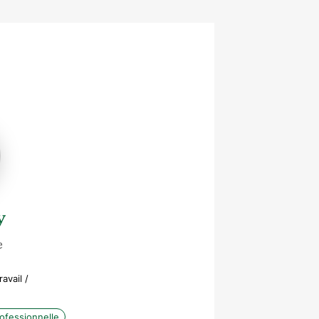
y
e
avail /
rofessionnelle