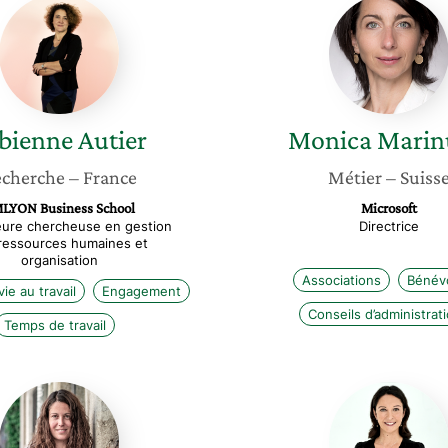
Fabienne
Monica
Autier
Marinuc
bienne
Autier
Monica
Marin
cherche
– France
Métier
– Suiss
LYON Business School
Microsoft
eure chercheuse en gestion
Directrice
ressources humaines et
organisation
Associations
Bénévo
ie au travail
Engagement
Conseils d’administrat
Temps de travail
Carole
Isabelle
Méziat
Rouhan