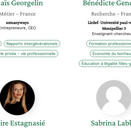
aïs
Georgelin
Bénédicte
Gen
Métier
– France
Recherche
– Fra
somanyways
Lirdef- Université paul-
Entrepreneure, CEO
Montpellier 3
Enseignant-cherche
Rapports intergénérationels
Formation professionne
vie privée – vie professionnelle
Économie du bonheu
Éducation à l’égalité filles
Claire
Sabrina
Estagnasié
Labbé
ire
Estagnasié
Sabrina
Lab