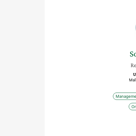
S
Re
U
Maî
Manageme
Or