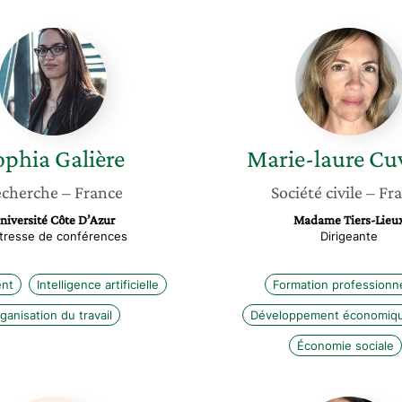
Sophia
Marie-
Galière
laure
Cuvelie
ophia
Galière
Marie-laure
Cuv
cherche
– France
Société civile
– Fr
niversité Côte D’Azur
Madame Tiers-Lieu
tresse de conférences
Dirigeante
nt
Intelligence artificielle
Formation professionne
ganisation du travail
Développement économiqu
Économie sociale