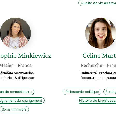
Qualité de vie au trava
Anne-
Céline
Sophie
Marty
Minkiewicz
ophie
Minkiewicz
Céline
Mart
Métier
– France
Recherche
– Fra
nfirmière reconversion
Université Franche-C
ndatrice & dirigeante
Doctorante contractue
lan de compétences
Philosophie politique
Écolog
agnement du changement
Histoire de la philosop
Soins infirmiers