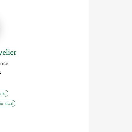
r
elier
ance
x
lle
e local