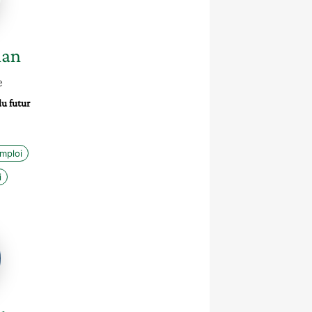
han
e
u futur
mploi
i
te
n