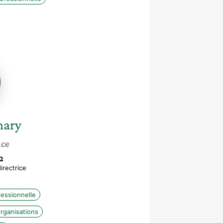
e
ry
hary
nce
2
irectrice
fessionnelle
rganisations