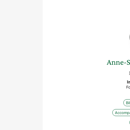
Anne-S
I
Fo
Bi
Accomp