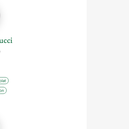
ci
ucci
e
lat
ion