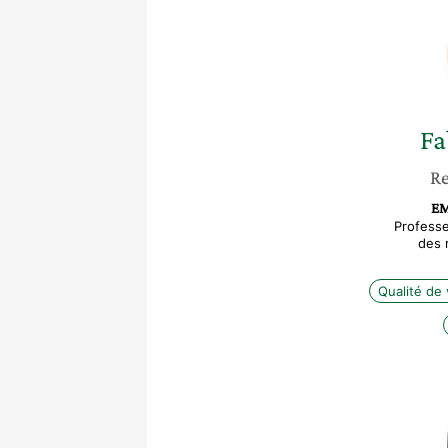
Fa
Re
EM
Profess
des 
Qualité de v