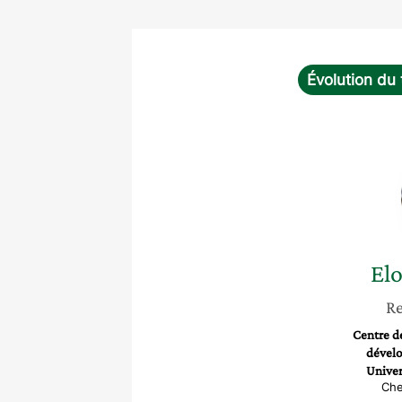
Évolution du 
Elo
Re
Centre de
dével
Univer
Che