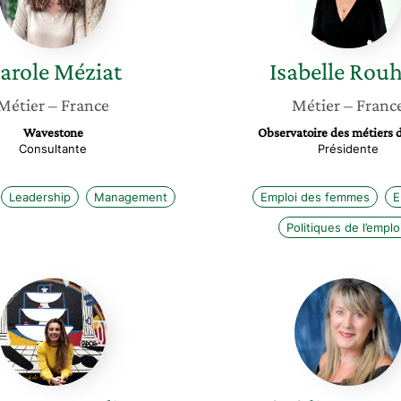
arole
Méziat
Isabelle
Rou
Métier
– France
Métier
– Franc
Wavestone
Observatoire des métiers d
Consultante
Présidente
Leadership
Management
Emploi des femmes
E
Politiques de l’emplo
Anaïs
Bénédic
Georgelin
Gendro