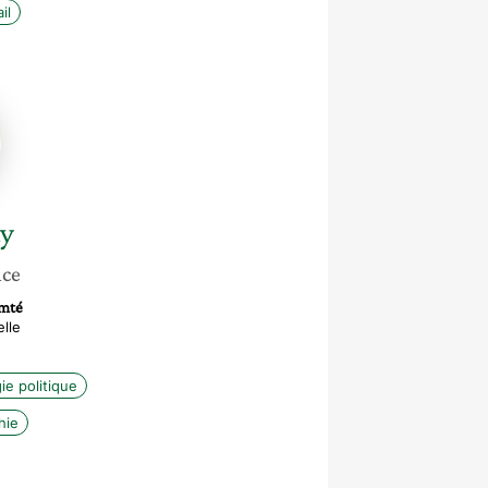
il
y
nce
omté
lle
ie politique
hie