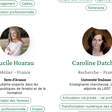
nagement
Cadres
Féminisme
sition professionnelle
Lucile
Carolin
Hoarau
Datcha
ucile
Hoarau
Caroline
Datc
Métier
– France
Recherche
– Fra
Terre d’Avance
Université Toulouse 
ltante-experte dans les
Enseignante chercheuse, d
 publiques de l’emploi et de la
adjointe du LISST
formation
Articulation vie privée – vie pro
Emploi des femmes
Transformation numérique des o
 professionnelle
Emploi