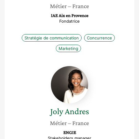
Métier
– France
IAE Aix en Provence
Fondatrice
Stratégie de communication
Concurrence
Marketing
Joly
Andres
Joly
Andres
Métier
– France
ENGIE
Stakeholders manager