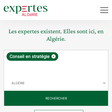
Les expertes existent. Elles sont ici, en
Algérie.
R
×
Conseil en stratégie
e
q
P
u
a
y
ê
s
t
RECHERCHER
e