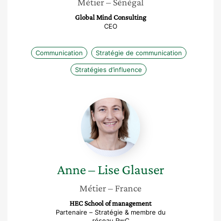
Métier
– Sénégal
Global Mind Consulting
CEO
Communication
Stratégie de communication
Stratégies d’influence
Anne
–
Lise
Glauser
Anne – Lise
Glauser
Métier
– France
HEC School of management
Partenaire – Stratégie & membre du
réseau PwC