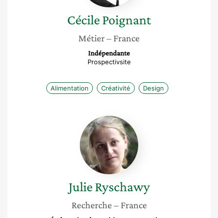
Cécile
Poignant
Métier
– France
Indépendante
Prospectivsite
Alimentation
Créativité
Design
Julie
Ryschawy
Julie
Ryschawy
Recherche
– France