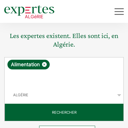
Les expertes existent. Elles sont ici, en
Algérie.
R
×
Alimentation
e
q
P
u
a
y
ê
s
t
RECHERCHER
e