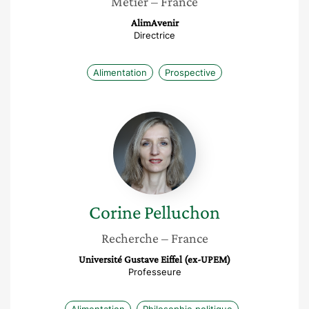
Métier
– France
AlimAvenir
Directrice
Alimentation
Prospective
Corine
Pelluchon
Corine
Pelluchon
Recherche
– France
Université Gustave Eiffel (ex-UPEM)
Professeure