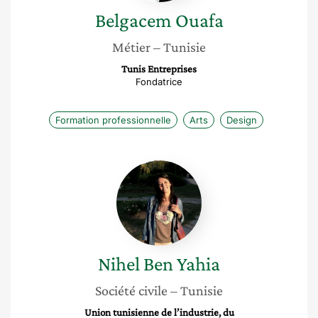
Belgacem
Ouafa
Métier
– Tunisie
Tunis Entreprises
Fondatrice
Formation professionnelle
Arts
Design
Nihel
Ben
Yahia
Nihel
Ben Yahia
Société civile
– Tunisie
Union tunisienne de l’industrie, du