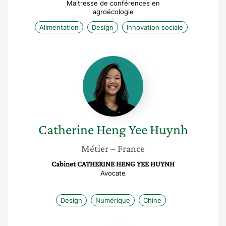
Maitresse de conférences en
agroécologie
Alimentation
Design
Innovation sociale
Catherine
Heng
Yee
Huynh
Catherine Heng Yee
Huynh
Métier
– France
Cabinet CATHERINE HENG YEE HUYNH
Avocate
Design
Numérique
Chine