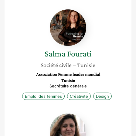
Salma
Fourati
Salma
Fourati
Société civile
– Tunisie
Association Femme leader mondial
Tunisie
Secrétaire générale
Emploi des femmes
Créativité
Design
Najah
Rassas