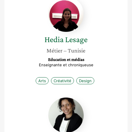
Lesage
Hedia
Lesage
Métier
– Tunisie
Education et médias
Enseignante et chroniqueuse
Arts
Créativité
Design
Belgacem
Ouafa