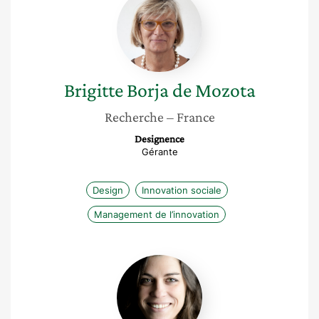
Borja
de
Mozota
Brigitte
Borja de Mozota
Recherche
– France
Designence
Gérante
Design
Innovation sociale
Management de l’innovation
Shirley
Jagle