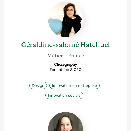
Géraldine-
salomé
Hatchuel
Géraldine-salomé
Hatchuel
Métier
– France
Choregraphy
Fondatrice & CEO
Design
Innovation en entreprise
Innovation sociale
Marie-
michèle
Larivée