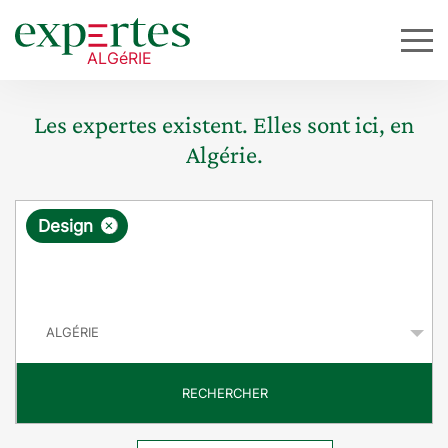
Les expertes existent. Elles sont ici, en
Algérie.
R
×
Design
e
q
P
u
a
y
ê
s
t
RECHERCHER
e