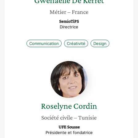
Gwenaëlle
De Kerret
Métier
– France
SemioTiPS
Directrice
Communication
Créativité
Design
Roselyne
Cordin
Roselyne
Cordin
Société civile
– Tunisie
UFE Sousse
Présidente et fondatrice