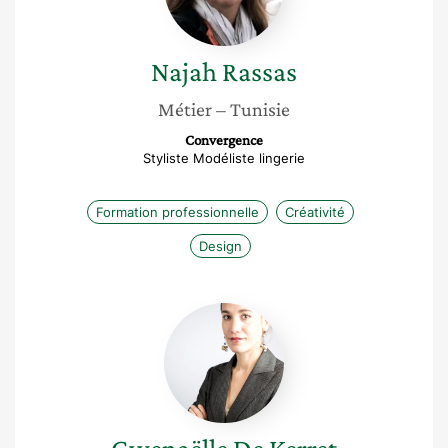
Najah
Rassas
Métier
– Tunisie
Convergence
Styliste Modéliste lingerie
Formation professionnelle
Créativité
Design
Gwenaëlle
De
Kerret