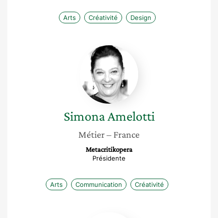
Arts
Créativité
Design
Simona
Amelotti
Simona
Amelotti
Métier
– France
Metacritikopera
Présidente
Arts
Communication
Créativité
Hedia