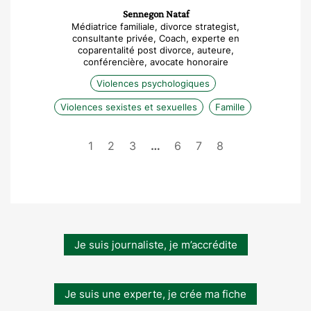
Sennegon Nataf
Médiatrice familiale, divorce strategist,
consultante privée, Coach, experte en
coparentalité post divorce, auteure,
conférencière, avocate honoraire
Violences psychologiques
Violences sexistes et sexuelles
Famille
1
2
3
…
6
7
8
Je suis journaliste, je m’accrédite
Je suis une experte, je crée ma fiche