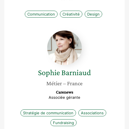
Communication
Créativité
Design
Sophie
Barniaud
Sophie
Barniaud
Métier
– France
Carenews
Associée gérante
Stratégie de communication
Associations
Fundraising