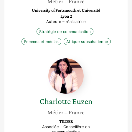
Métier
– France
University of Portsmouth et Université
Lyon 2
Auteure – réalisatrice
Stratégie de communication
Femmes et médias
Afrique subsaharienne
Charlotte
Euzen
Charlotte
Euzen
Métier
– France
TILDER
Associée – Conseillère en
communication