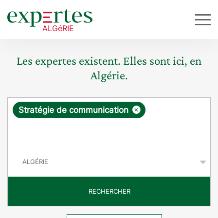
Les expertes existent. Elles sont ici, en
Algérie.
R
×
Stratégie de communication
e
q
P
u
a
y
ê
s
t
RECHERCHER
e