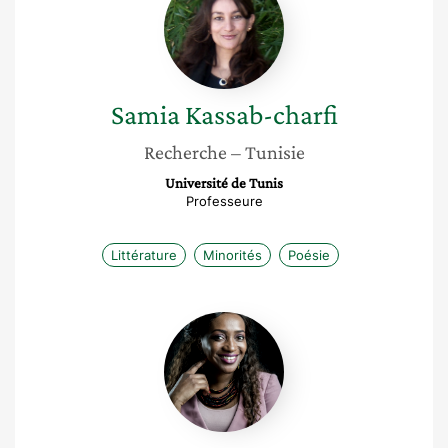
charfi
Samia
Kassab-charfi
Recherche
– Tunisie
Université de Tunis
Professeure
Littérature
Minorités
Poésie
Linda
Ekoumé