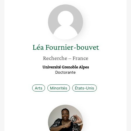
Léa
Fournier-
bouvet
Léa
Fournier-bouvet
Recherche
– France
Université Grenoble Alpes
Doctorante
Arts
Minorités
États-Unis
Betty
Fausta