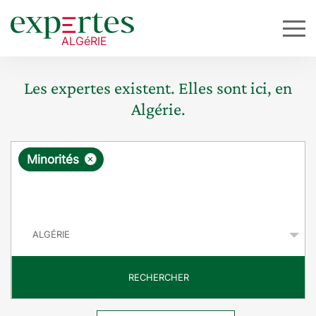
Les expertes existent. Elles sont ici, en
Algérie.
R
×
Minorités
e
q
P
u
a
y
ê
s
t
RECHERCHER
e