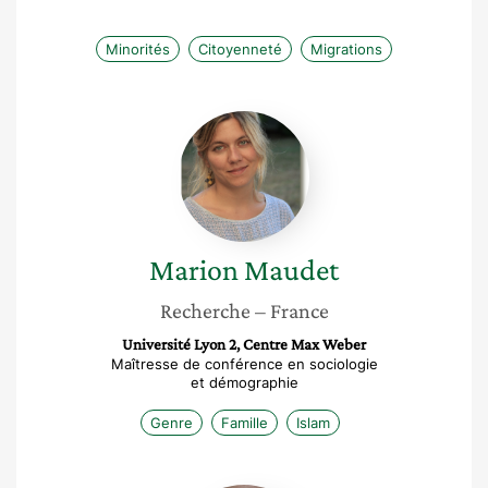
Minorités
Citoyenneté
Migrations
Marion
Maudet
Marion
Maudet
Recherche
– France
Université Lyon 2, Centre Max Weber
Maîtresse de conférence en sociologie
et démographie
Genre
Famille
Islam