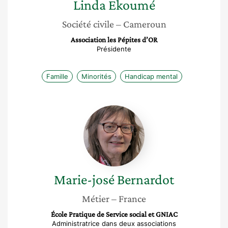
Linda
Ekoumé
Société civile
– Cameroun
Association les Pépites d’OR
Présidente
Famille
Minorités
Handicap mental
Marie-
josé
Bernardot
Marie-josé
Bernardot
Métier
– France
École Pratique de Service social et GNIAC
Administratrice dans deux associations