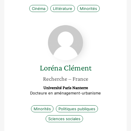
Cinéma
Littérature
Minorités
Loréna
Clément
Loréna
Clément
Recherche
– France
Université Paris Nanterre
Docteure en aménagement-urbanisme
Minorités
Politiques publiques
Sciences sociales