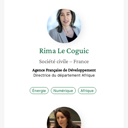
Rima
Le
Coguic
Rima
Le Coguic
Société civile
– France
Agence Française de Développement
Directrice du département Afrique
Énergie
Numérique
Afrique
Esther
Bailleul