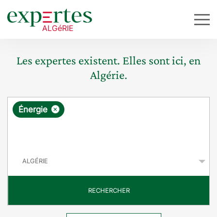
Les expertes existent. Elles sont ici, en
Algérie.
R
×
Énergie
e
q
P
u
a
y
ê
s
t
RECHERCHER
e