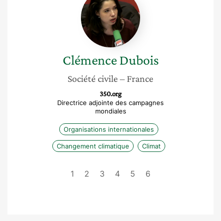
Dubois
Clémence
Dubois
Société civile
– France
350.org
Directrice adjointe des campagnes
mondiales
Organisations internationales
Changement climatique
Climat
1
2
3
4
5
6