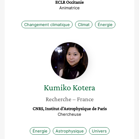
ECLR Occitanie
Animatrice
Changement climatique
Climat
Énergie
Kumiko
Kotera
Kumiko
Kotera
Recherche
– France
CNRS, Institut d’Astrophysique de Paris
Chercheuse
Énergie
Astrophysique
Univers