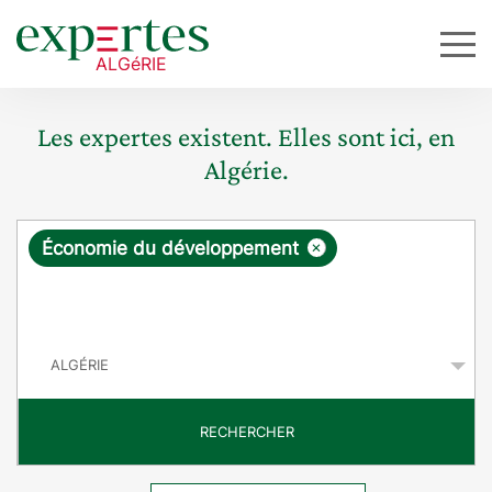
Les expertes existent. Elles sont ici, en
Algérie.
R
×
Économie du développement
e
q
P
u
a
y
ê
s
t
RECHERCHER
e