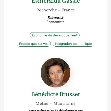
Esmeralda
Gassie
Recherche
– France
Université
Économiste
Économie du développement
Études qualitatives
Intégration économique
Bénédicte
Brusset
Bénédicte
Brusset
Métier
– Mauritanie
Agence française de développement