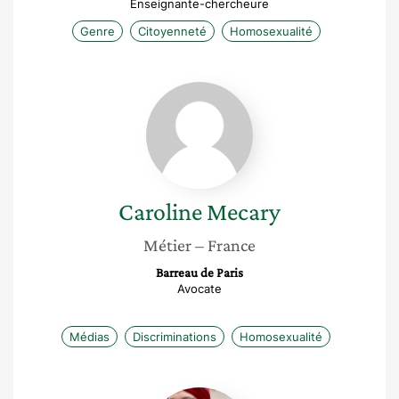
Enseignante-chercheure
Genre
Citoyenneté
Homosexualité
Caroline
Mecary
Caroline
Mecary
Métier
– France
Barreau de Paris
Avocate
Médias
Discriminations
Homosexualité
Jena