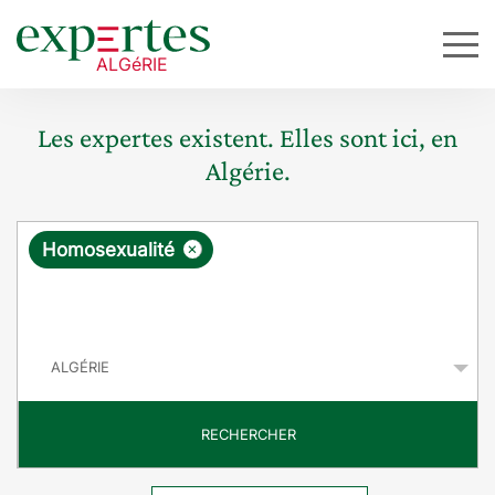
Les expertes existent. Elles sont ici, en
Algérie.
R
×
Homosexualité
e
q
P
u
a
y
ê
s
t
RECHERCHER
e