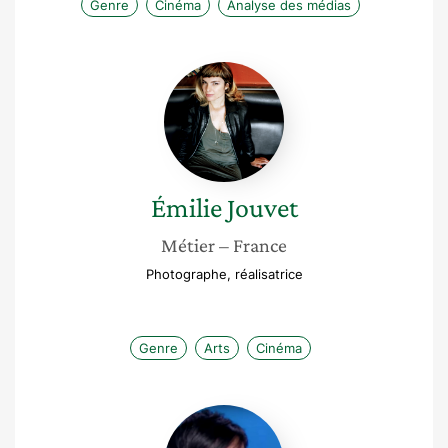
Genre
Cinéma
Analyse des médias
Émilie
Jouvet
Émilie
Jouvet
Métier
– France
Photographe, réalisatrice
Genre
Arts
Cinéma
Ingrid
Therwath