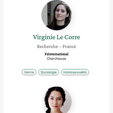
Virginie
Le
Corre
Virginie
Le Corre
Recherche
– France
PsInternational
Chercheuse
Genre
Sociologie
Homosexualité
Selma
Ayari