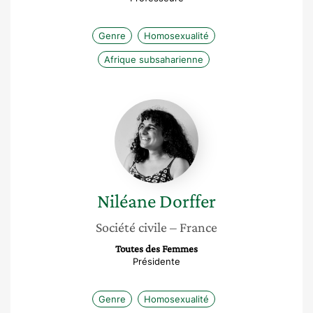
Genre
Homosexualité
Afrique subsaharienne
Niléane
Dorffer
Niléane
Dorffer
Société civile
– France
Toutes des Femmes
Présidente
Genre
Homosexualité