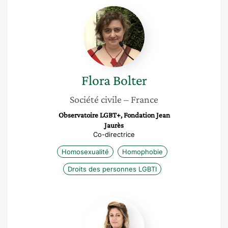
Flora
Bolter
Flora
Bolter
Société civile
– France
Observatoire LGBT+, Fondation Jean
Jaurès
Co-directrice
Homosexualité
Homophobie
Droits des personnes LGBTI
Claire
Alquier