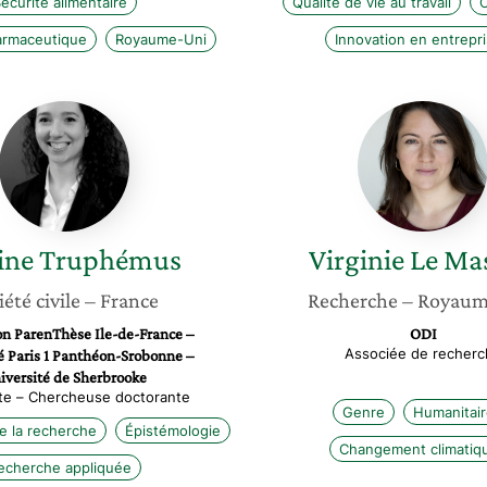
écurité alimentaire
Qualité de vie au travail
C
armaceutique
Royaume-Uni
Innovation en entrepr
Florine
Virginie
Truphémus
Le
Masson
ine
Truphémus
Virginie
Le Ma
iété civile
– France
Recherche
– Royaum
on ParenThèse Ile-de-France –
ODI
Associée de recherc
é Paris 1 Panthéon-Srobonne –
iversité de Sherbrooke
te – Chercheuse doctorante
Genre
Humanitai
e la recherche
Épistémologie
Changement climatiq
echerche appliquée