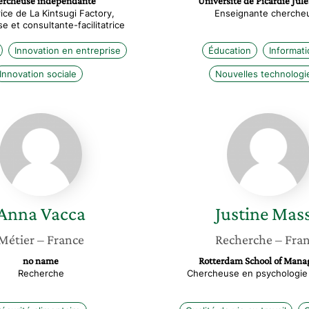
ercheuse indépendante
Université de Picardie Jul
ice de La Kintsugi Factory,
Enseignante cherche
 et consultante-facilitatrice
Innovation en entreprise
Éducation
Informat
Innovation sociale
Nouvelles technologi
Anna
Justine
Vacca
Massu
Anna
Vacca
Justine
Mas
Métier
– France
Recherche
– Fra
no name
Rotterdam School of Man
Recherche
Chercheuse en psychologie d