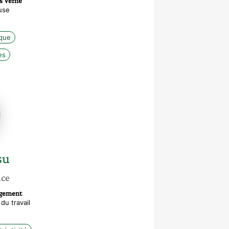
es Verne
use
ique
es
su
nce
agement
u travail