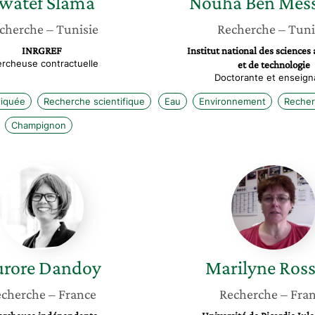
watef
Slama
Nouha
Ben Mes
cherche
– Tunisie
Recherche
– Tuni
INRGREF
Institut national des sciences
rcheuse contractuelle
et de technologie
Doctorante et enseign
liquée
Recherche scientifique
Eau
Environnement
Recher
Champignon
Aurore
Marilyn
Dandoy
Rossell
rore
Dandoy
Marilyne
Ross
cherche
– France
Recherche
– Fra