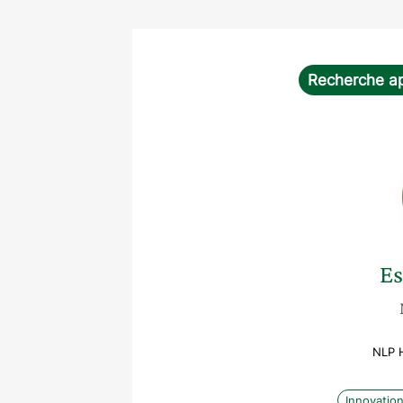
Recherche a
Es
NLP H
Innovatio