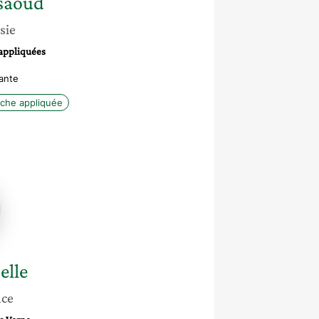
saoud
sie
 appliquées
ante
che appliquée
e
e
elle
nce