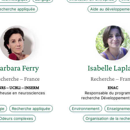
echerche appliquée
Aide au développeme
Barbara
Isabelle
Ferry
Laplace
arbara
Ferry
Isabelle
Lapl
cherche
– France
Recherche
– Fra
RS – UCBL1 – INSERM
ENAC
heuse en neurosciences
Responsable du progra
recherche Développement
gie
Recherche appliquée
Environnement
Enseignemen
Odeurs complexes
Organisation de la rech