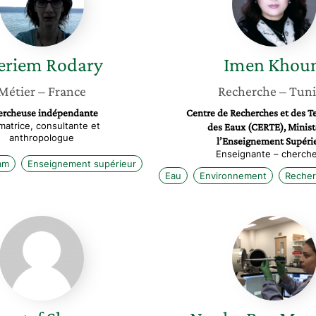
eriem
Rodary
Imen
Khoun
Métier
– France
Recherche
– Tuni
ercheuse indépendante
Centre de Recherches et des T
matrice, consultante et
des Eaux (CERTE), Minist
anthropologue
l’Enseignement Supéri
Enseignante – cherch
lam
Enseignement supérieur
Eau
Environnement
Recher
Awatef
Nouha
Slama
Ben
Messao