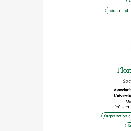
S
Industrie ph
Flor
Soc
Associati
Universit
Un
Présiden
Organisation d
R