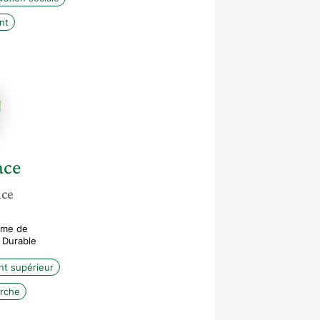
nt
ace
nce
mme de
 Durable
t supérieur
erche