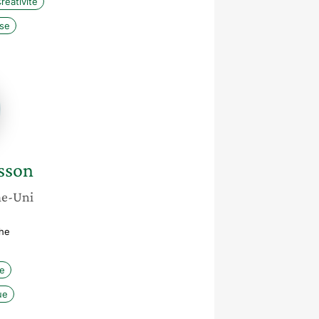
réativité
ise
sson
e-Uni
he
re
ue