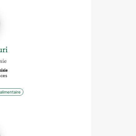
ri
sie
nisie
nces
alimentaire