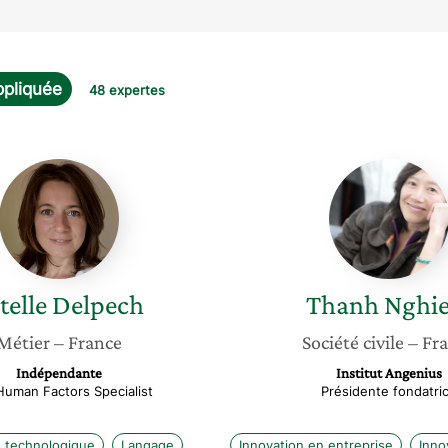
ppliquée
48 expertes
Estelle
Thanh
Delpech
Nghiem
telle
Delpech
Thanh
Nghi
Métier
– France
Société civile
– Fr
Indépendante
Institut Angenius
uman Factors Specialist
Présidente fondatri
n technologique
Langage
Innovation en entreprise
Inno