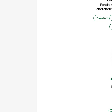
Ch
Fondatr
chercheuse
Créativité