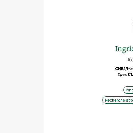
Ingri
Re
CNRS/Inst
Lyon U
Inn
Recherche app