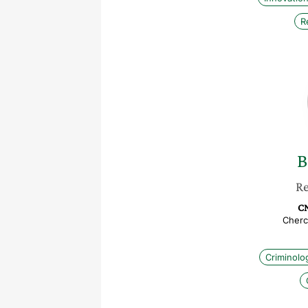
R
B
Re
CN
Cherc
Criminolo