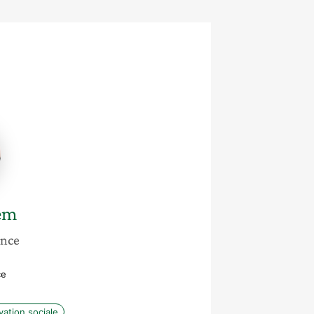
em
ance
ce
vation sociale