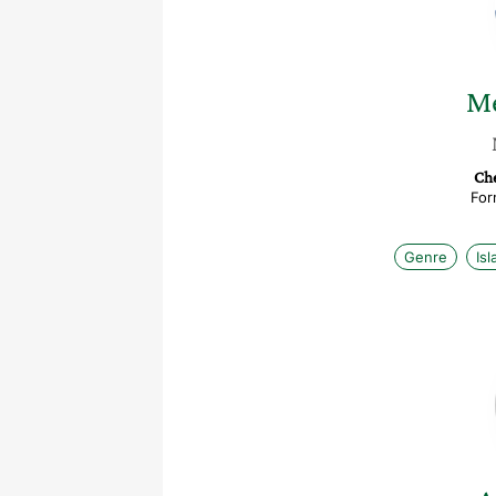
M
Ch
For
Genre
Is