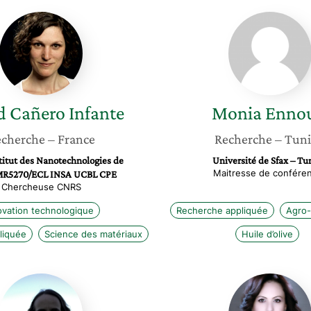
Ingrid
Monia
Cañero
Ennouri
Infante
d
Cañero Infante
Monia
Ennou
cherche
– France
Recherche
– Tuni
itut des Nanotechnologies de
Université de Sfax – Tu
Maitresse de confére
MR5270/ECL INSA UCBL CPE
Chercheuse CNRS
ovation technologique
Recherche appliquée
Agro-
liquée
Science des matériaux
Huile d’olive
Meriem
Imen
Rodary
Khouni