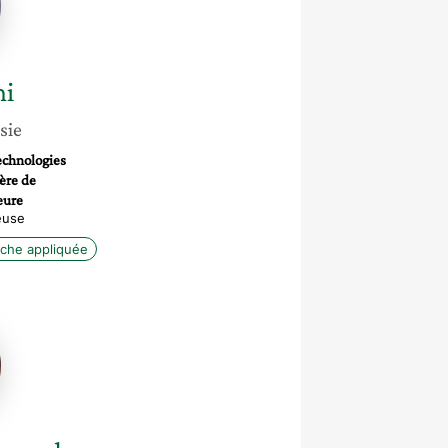
i
sie
echnologies
ère de
eure
euse
che appliquée
ud