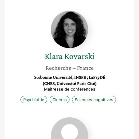
Klara
Kovarski
Klara
Kovarski
Recherche
– France
Sorbonne Université, INSPE ; LaPsyDÉ
(CNRS, Université Paris Cité)
Maîtresse de conférences
Psychiatrie
Cinéma
Sciences cognitives
Hélène
Sauzéon