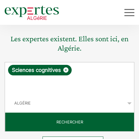
Les expertes existent. Elles sont ici, en
Algérie.
R
×
Sciences cognitives
e
q
P
u
a
y
ê
s
t
RECHERCHER
e