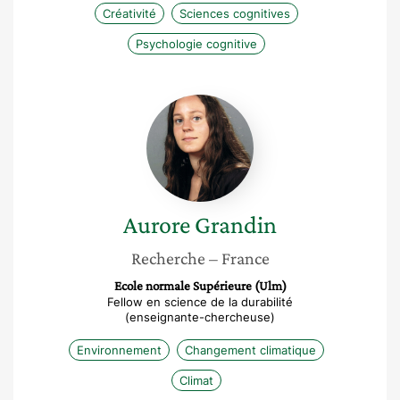
Créativité
Sciences cognitives
Psychologie cognitive
Aurore
Grandin
Aurore
Grandin
Recherche
– France
Ecole normale Supérieure (Ulm)
Fellow en science de la durabilité
(enseignante-chercheuse)
Environnement
Changement climatique
Climat