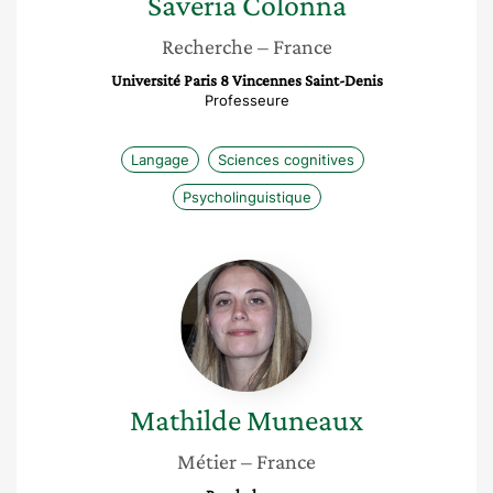
Saveria
Colonna
Recherche
– France
Université Paris 8 Vincennes Saint-Denis
Professeure
Langage
Sciences cognitives
Psycholinguistique
Mathilde
Muneaux
Mathilde
Muneaux
Métier
– France