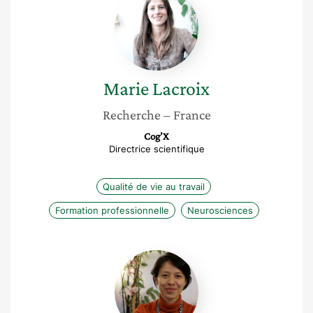
Lacroix
Marie
Lacroix
Recherche
– France
Cog’X
Directrice scientifique
Qualité de vie au travail
Formation professionnelle
Neurosciences
Thi
Bich
Doan