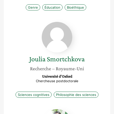
Genre
Éducation
Bioéthique
Joulia
Smortchkova
Joulia
Smortchkova
Recherche
– Royaume-Uni
Université d’Oxford
Chercheuse postdoctorale
Sciences cognitives
Philosophie des sciences
Marie