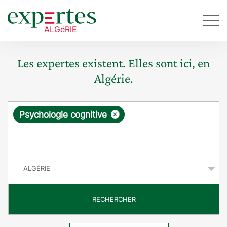
Les expertes existent. Elles sont ici, en
Algérie.
R
×
Psychologie cognitive
e
q
P
u
a
y
ê
s
t
RECHERCHER
e