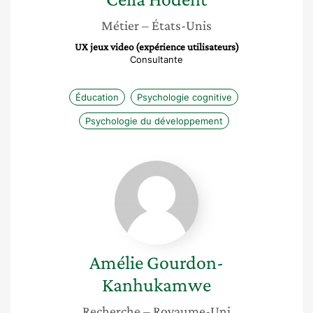
Métier
– États-Unis
UX jeux video (expérience utilisateurs)
Consultante
Éducation
Psychologie cognitive
Psychologie du développement
Amélie
Gourdon-
Kanhukamwe
Amélie
Gourdon-
Kanhukamwe
Recherche
– Royaume-Uni