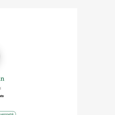
n
an
e
ats
oyenneté