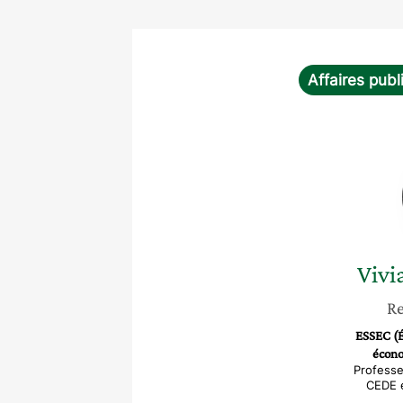
Affaires publ
Vivi
Re
ESSEC (É
écono
Professe
CEDE 