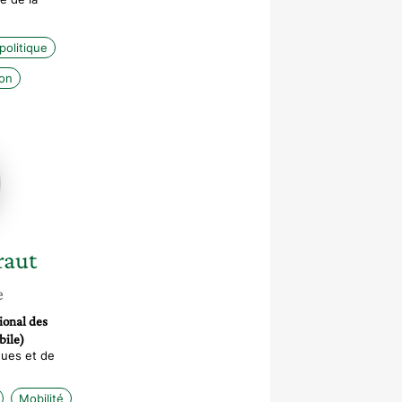
olitique
ion
ée
raut
e
ional des
bile)
ques et de
Mobilité