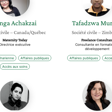
nga
Achakzai
Tafadzwa
Mur
civile
– Canada/Québec
Société civile
– Zim
Maternity Today
Freelance Consultan
Directrice exécutive
Consultante en formati
développement
aharienne
Affaires publiques
Affaires publiques
Acce
Accès aux soins
Sonia
Carolin
Tir
Marchet