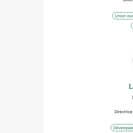
Union eu
L
Directrice
Développe