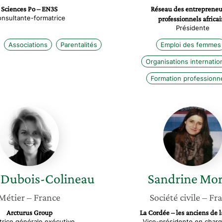
Sciences Po – EN3S
Réseau des entrepreneu
nsultante-formatrice
professionnels africai
Présidente
Associations
Parentalités
Emploi des femmes
Organisations internatio
Formation professionne
Agnès
Sandrin
Dubois-
Morlot
Colineau
Dubois-Colineau
Sandrine
Mor
Métier
– France
Société civile
– Fr
Arcturus Group
La Cordée – les anciens de 
trice générale exécutive
Vice-présidente en charg