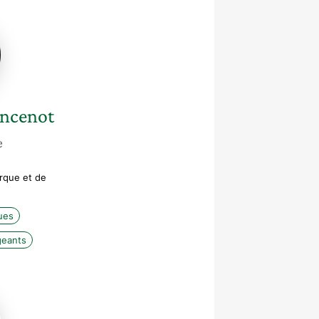
enot
ncenot
e
arque et de
ues
geants
wa