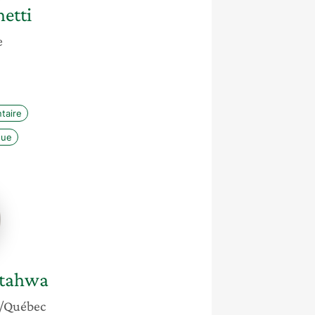
etti
e
taire
que
a
tahwa
/Québec