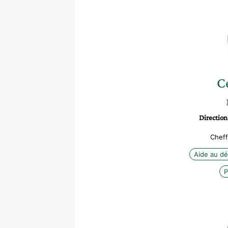
Cé
Direction
Cheff
Aide au d
P