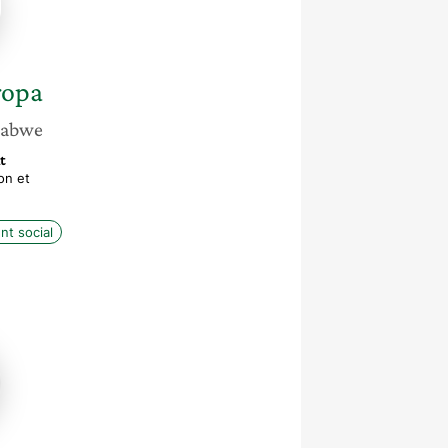
opa
babwe
t
on et
nt social
e
ti