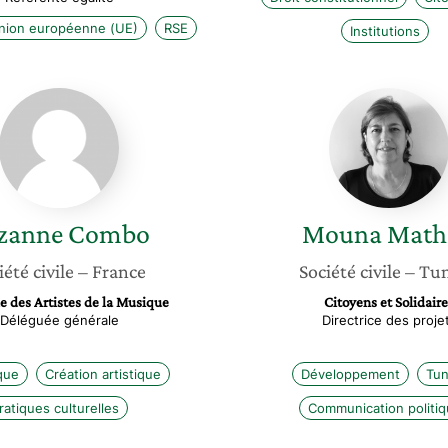
nion européenne (UE)
RSE
Institutions
Suzanne
Mouna
Combo
Mathari
zanne
Combo
Mouna
Math
iété civile
– France
Société civile
– Tun
e des Artistes de la Musique
Citoyens et Solidair
Déléguée générale
Directrice des proje
que
Création artistique
Développement
Tun
ratiques culturelles
Communication politi