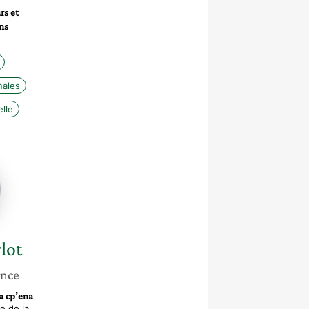
rs et
ns
nales
lle
e
lot
ance
la cp’ena
e de la