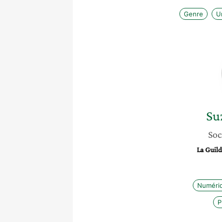
Genre
U
Su
Soc
La Guild
Numéri
P