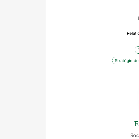
Relati
Stratégie d
E
Soc