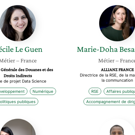
Cécile
Marie-
Le
Doha
Guen
Besanc
cile
Le Guen
Marie-Doha
Besa
Métier
– France
Métier
– Franc
 Générale des Douanes et des
ALLIANZ FRANCE
Directrice de la RSE, de la m
Droits Indirects
la communcation
e de projet Data Science
éveloppement
Numérique
RSE
Affaires publiq
olitiques publiques
Accompagnement de diri
Sanga
Tafadz
Achakzai
Muropa