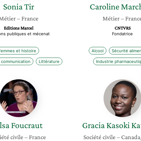
Sonia
Tir
Caroline
March
Métier
– France
Métier
– Franc
Editions Marcel
CNTVRS
ons publiques et mécenat
Fondatrice
Femmes et histoire
Alcool
Sécurité alimen
e communication
Littérature
Industrie pharmaceuti
Elsa
Gracia
Foucraut
Kasoki
Katahw
lsa
Foucraut
Gracia Kasoki
Ka
iété civile
– France
Société civile
– Canada