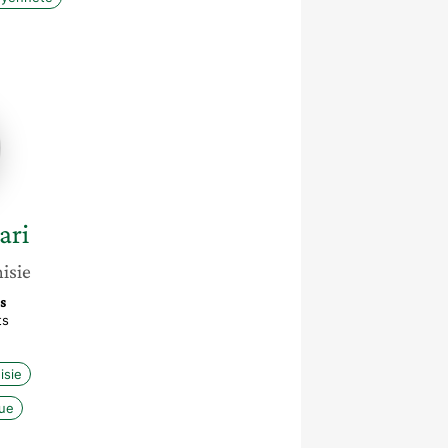
ari
isie
es
ts
isie
que