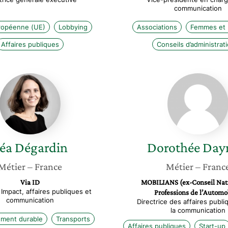
communication
ropéenne (UE)
Lobbying
Associations
Femmes et p
Affaires publiques
Conseils d’administrat
Léa
Doroth
Dégardin
Dayraut
éa
Dégardin
Dorothée
Day
Métier
– France
Métier
– Franc
Via ID
MOBILIANS (ex-Conseil Nat
 Impact, affaires publiques et
Professions de l’Automo
communication
Directrice des affaires publi
la communication
ment durable
Transports
Affaires publiques
Start-up