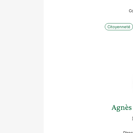
Co
Citoyenneté
Agnès
Direc