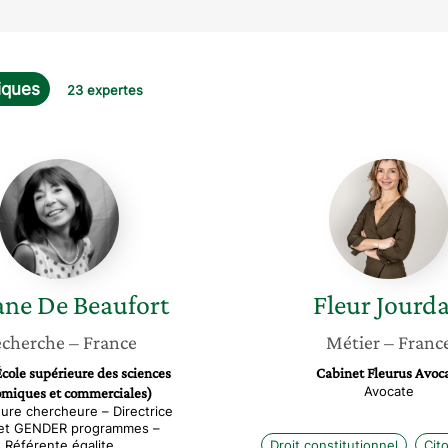
iques
23 expertes
Viviane
Fleur
De
Jourda
Beaufort
ane
De Beaufort
Fleur
Jourd
cherche
– France
Métier
– Franc
cole supérieure des sciences
Cabinet Fleurus Avoc
Avocate
miques et commerciales)
ure chercheure – Directrice
et GENDER programmes –
Référente égalite
Droit constitutionnel
Cit