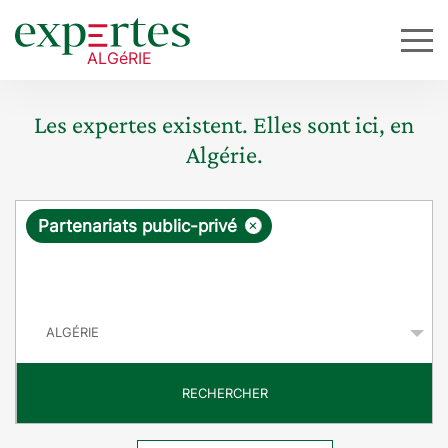
Les expertes existent. Elles sont ici, en
Algérie.
R
×
Partenariats public-privé
e
q
P
u
a
y
ê
s
t
RECHERCHER
e