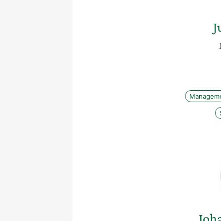
J
Managemen
Joh