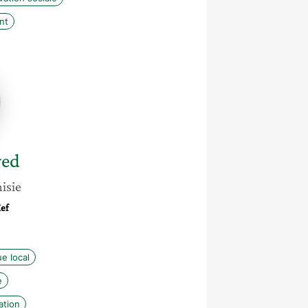
nt
yed
isie
Kef
e local
e
ation