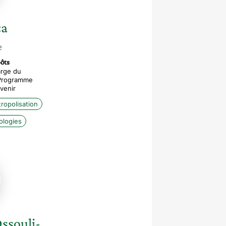
ca
e
ôts
arge du
 Programme
venir
ropolisation
ologies
e
-
ssouli-