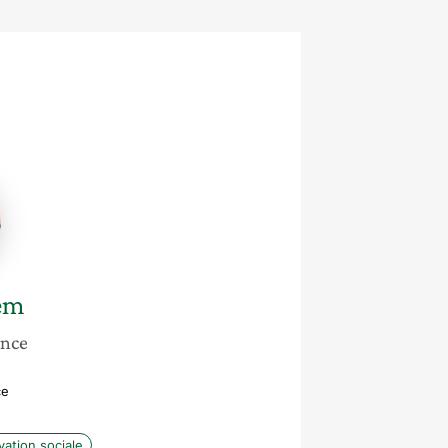
em
ance
ce
vation sociale