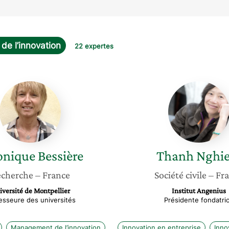
de l’innovation
22 expertes
Véronique
Thanh
Bessière
Nghiem
onique
Bessière
Thanh
Nghi
cherche
– France
Société civile
– Fr
iversité de Montpellier
Institut Angenius
esseure des universités
Présidente fondatri
Management de l’innovation
Innovation en entreprise
Inno