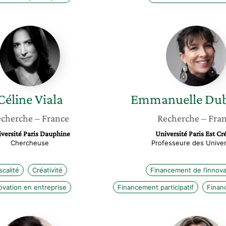
Céline
Emmanu
Viala
Duboca
Céline
Viala
Emmanuelle
Du
cherche
– France
Recherche
– Fra
versité Paris Dauphine
Université Paris Est Cré
Chercheuse
Professeure des Univer
scalité
Créativité
Financement de l’innova
ovation en entreprise
Financement participatif
Finan
Cécile
Isabelle