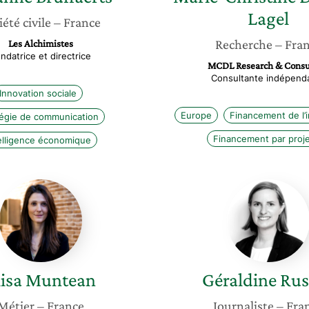
Lagel
iété civile
– France
Recherche
– Fra
Les Alchimistes
ndatrice et directrice
MCDL Research & Consu
Consultante indépend
Innovation sociale
Europe
Financement de l’
tégie de communication
Financement par proj
elligence économique
Elisa
Géraldi
Muntean
Russell
lisa
Muntean
Géraldine
Rus
Métier
– France
Journaliste
– Fra