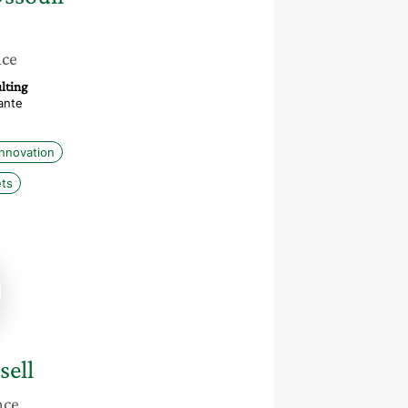
nce
lting
ante
innovation
ets
ne
sell
nce