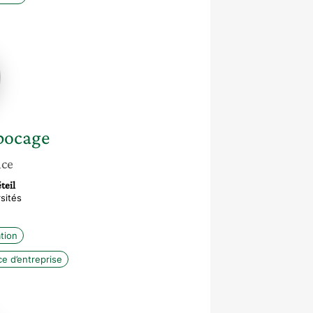
elle
ge
bocage
nce
teil
sités
tion
ce d’entreprise