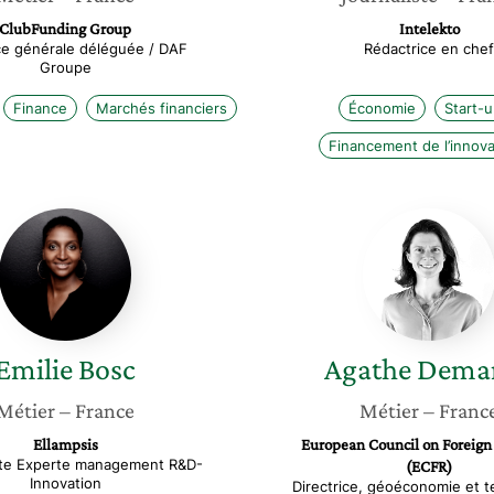
ClubFunding Group
Intelekto
ice générale déléguée / DAF
Rédactrice en chef
Groupe
Finance
Marchés financiers
Économie
Start-u
Financement de l’innova
Emilie
Agathe
Bosc
Demara
Emilie
Bosc
Agathe
Demar
Métier
– France
Métier
– Franc
Ellampsis
European Council on Foreign
te Experte management R&D-
(ECFR)
Innovation
Directrice, géoéconomie et t