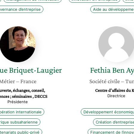
vernance d’entreprise
Aide au développeme
Véronique
Fethia
Briquet-
Ben
Laugier
Ayed
ue
Briquet-Laugier
Fethia
Ben A
Métier
– France
Société civile
– Tun
verte, échanges, conseil,
Centre d’affaires du 
Directrice
ences ; séminaires , DECCS
Présidente
ération internationale
Développement économiqu
rique subsaharienne
Création d’entrepris
tenariats public-privé
Financement de l’innov