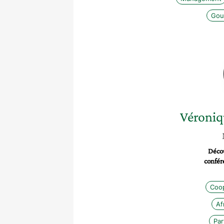
Gou
Véroniq
Décou
confér
Coop
Af
Par