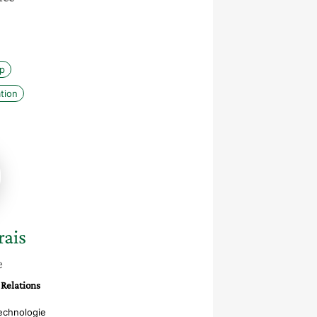
p
tion
is
ais
e
 Relations
echnologie