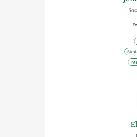
Soc
Fo
Stra
Int
E