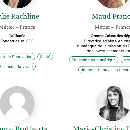
ulie
Rachline
Maud
Fran
Métier
– France
Métier
– Franc
LallianSe
Groupe Caisse des dép
Fondatrice et CEO
Directrice adjointe en ch
numérique de la mission du
des investissements d’a
t de l’innovation
Santé
Éducation au numérique
Mét
Sciences du vivant
Jeunes et nouvelles techn
Johanne
Marie-
Bruffaerts
Christin
Dssouli
Lagel
anne
Bruffaerts
Marie-Christine
D