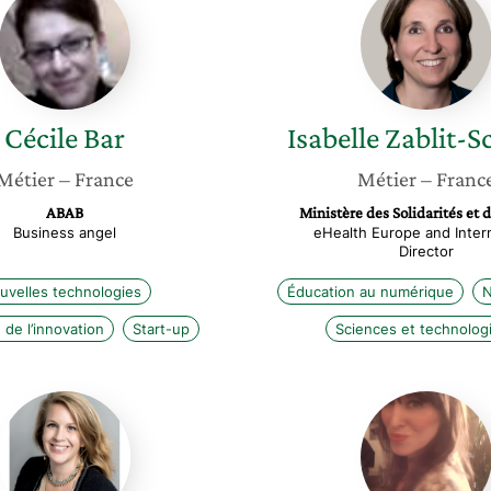
Bar
Zablit-
Schmit
Cécile
Bar
Isabelle
Zablit-S
Métier
– France
Métier
– Franc
ABAB
Ministère des Solidarités et d
Business angel
eHealth Europe and Intern
Director
uvelles technologies
Éducation au numérique
N
 de l’innovation
Start-up
Sciences et technolog
Julie
Maud
Rachline
Franca