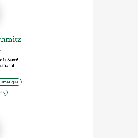
z
chmitz
e
e la Santé
ational
umérique
ies