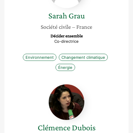
Sarah
Grau
Société civile
– France
Décider ensemble
Co-directrice
Environnement
Changement climatique
Énergie
Clémence
Dubois
Clémence
Dubois