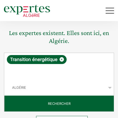
Les expertes existent. Elles sont ici, en
Algérie.
R
×
Transition énergétique
e
q
P
u
a
y
ê
s
t
RECHERCHER
e