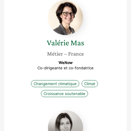
Valérie
Mas
Valérie
Mas
Métier
– France
WeNow
Co-dirigeante et co-fondatrice
Changement climatique
Climat
Croissance soutenable
Cecile
Seguineaud