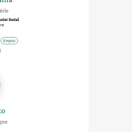
érie
riat Social
re
Emploi
to
gne