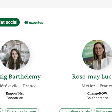
at social
49 expertes
Soazig
Rose-
Barthélemy
may
Lucotte
zig
Barthélemy
Rose-may
Luc
iété civile
– France
Métier
– Franc
Empow’Her
ChangeNOW
Fondatrice
Co-fondatrice
e
Droits des femmes
Innovation sociale
Entreprene