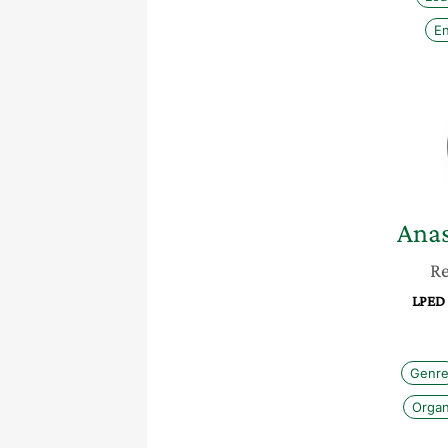
En
Anas
Re
LPED 
Genr
Organ