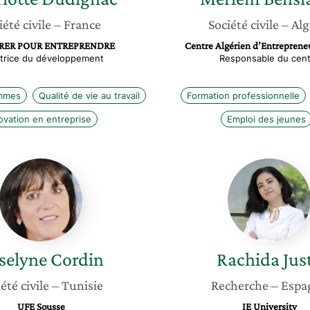
iété civile
– France
Société civile
– Alg
RER POUR ENTREPRENDRE
Centre Algérien d’Entrepreneu
ctrice du développement
Responsable du cent
emmes
Qualité de vie au travail
Formation professionnelle
ovation en entreprise
Emploi des jeunes
Roselyne
Rachida
Cordin
Justo
selyne
Cordin
Rachida
Jus
été civile
– Tunisie
Recherche
– Espa
UFE Sousse
IE University