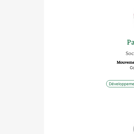
Pa
Soc
Mouvemen
Co
Développeme