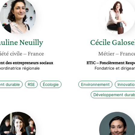
Pauline
Cécile
Neuilly
Galosel
uline
Neuilly
Cécile
Galose
iété civile
– France
Métier
– Franc
t des entrepreneurs sociaux
ETIC – Foncièrement Resp
ordinatrice régionale
Fondatrice et dirigea
nt durable
RSE
Écologie
Environnement
Innovatio
Développement durab
Caroline
Léa
Neyron
Pons