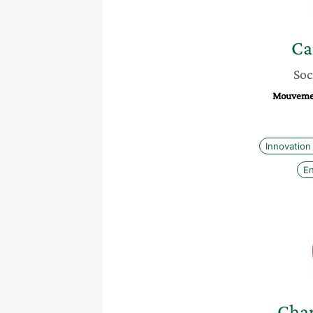
Ca
Soc
Mouvemen
Innovation
En
Char