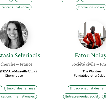
trepreneuriat social
Innovation sociale
Anastasia
Fatou
Seferiadis
Ndiaye
tasia
Seferiadis
Fatou
Ndia
cherche
– France
Société civile
– Fr
(IRD/ Aix-Marseille Univ.)
The Wonders
Chercheuse
Fondatrice et préside
e
Emploi des femmes
Entrepreneuriat des fe
isations internationales
Entrepreneuriat social
E