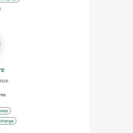
ye
ance
nte
mmes
change