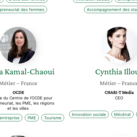
preneuriat des femmes
Accompagnement des sta
Lamia
Cynthia
Kamal-
Illouz
Chaoui
a
Kamal-Chaoui
Cynthia
Illo
Métier
– France
Métier
– Franc
OCDE
CHARI-T Media
ce du Centre de l’OCDE pour
CEO
eneuriat, les PME, les régions
et les villes
Innovation sociale
Mécénat
entreprise
PME
Tourisme