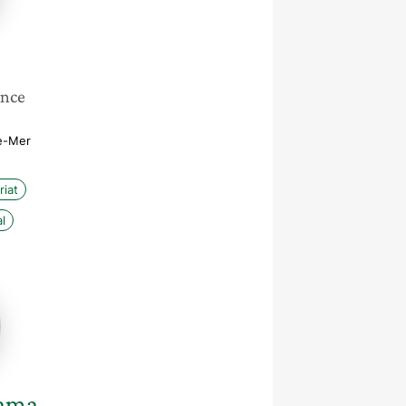
ance
e-Mer
riat
l
ma
lama