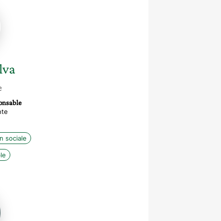
va
lva
e
onsable
nte
n sociale
le