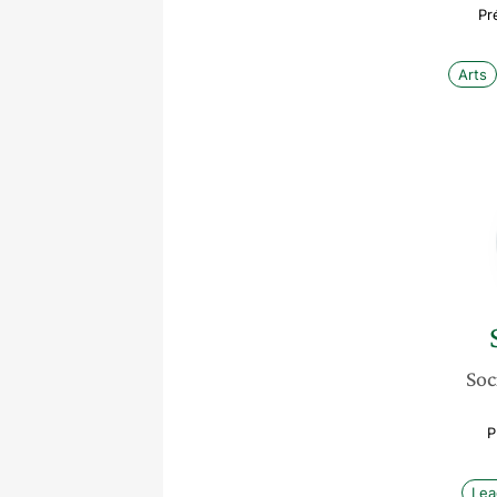
Pr
Arts
Soc
P
Lea