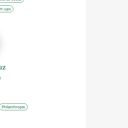
rt-ups
uz
e
Philanthropie