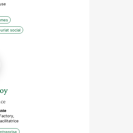
use
mmes
riat social
oy
nce
nte
Factory,
cilitatrice
ntreprise