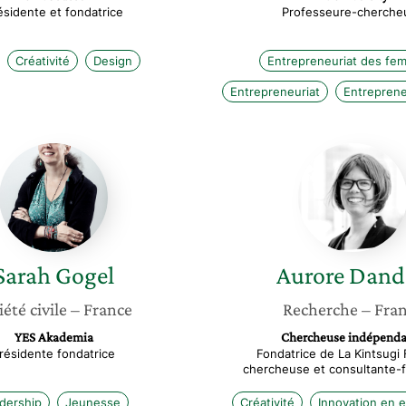
ésidente et fondatrice
Professeure-cherche
Créativité
Design
Entrepreneuriat des fe
Entrepreneuriat
Entrepreneu
Sarah
Aurore
Gogel
Dandoy
Sarah
Gogel
Aurore
Dand
iété civile
– France
Recherche
– Fra
YES Akademia
Chercheuse indépenda
résidente fondatrice
Fondatrice de La Kintsugi 
chercheuse et consultante-fa
dership
Jeunesse
Créativité
Innovation en e