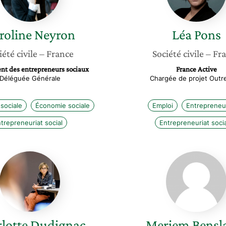
roline
Neyron
Léa
Pons
iété civile
– France
Société civile
– Fr
t des entrepreneurs sociaux
France Active
Déléguée Générale
Chargée de projet Outr
 sociale
Économie sociale
Emploi
Entrepreneu
trepreneuriat social
Entrepreneuriat socia
Charlotte
Meriem
Dudignac
Bensla
lotte
Dudignac
Meriem
Bens