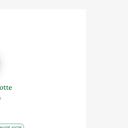
otte
e
uriat social