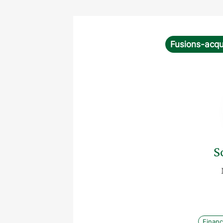
Fusions-acqu
S
Finan