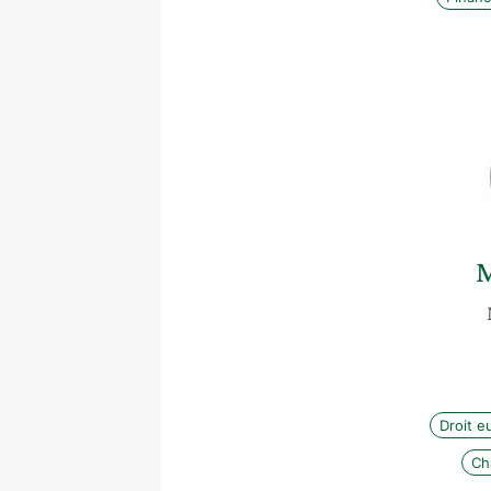
M
Droit e
Ch