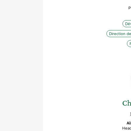
P
Dé
Direction de
Ch
Ai
Head