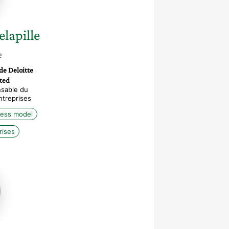
lapille
e
de Deloitte
ted
nsable du
ntreprises
ness model
rises
elle
er