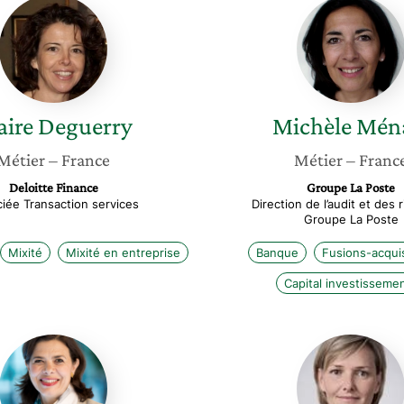
Claire
Michèle
Deguerry
Ménart
aire
Deguerry
Michèle
Mén
Métier
– France
Métier
– Franc
Deloitte Finance
Groupe La Poste
iée Transaction services
Direction de l’audit et des 
Groupe La Poste
Mixité
Mixité en entreprise
Banque
Fusions-acquis
Capital investisseme
Sophie
Sophie
Javary
Blégent
Delapill