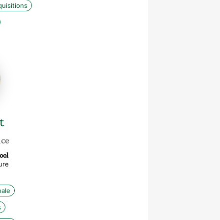
uisitions
t
nce
ool
ure
nale
s