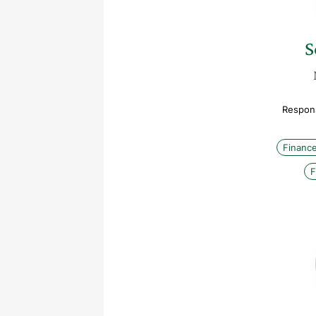
S
Respons
Financ
F