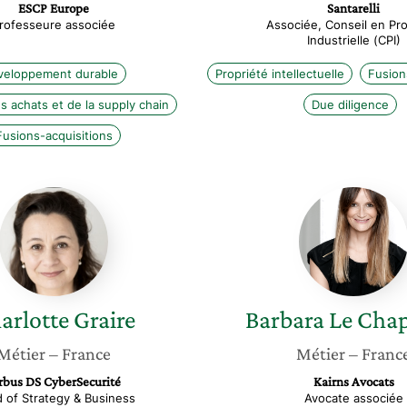
ESCP Europe
Santarelli
rofesseure associée
Associée, Conseil en Pro
Industrielle (CPI)
veloppement durable
Propriété intellectuelle
Fusion
s achats et de la supply chain
Due diligence
Fusions-acquisitions
Charlotte
Barbara
Graire
Le
Chapell
arlotte
Graire
Barbara
Le Chap
Métier
– France
Métier
– Franc
rbus DS CyberSecurité
Kairns Avocats
 of Strategy & Business
Avocate associée