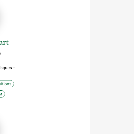
art
e
risques –
itions
nt
-
e