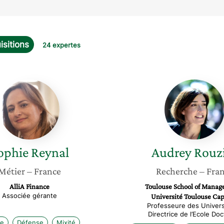
isitions
24 expertes
Sophie
Audrey
Reynal
Rouzies
ophie
Reynal
Audrey
Rouz
Métier
– France
Recherche
– Fra
AlliA Finance
Toulouse School of Mana
Associée gérante
Université Toulouse Cap
Professeure des Univers
Directrice de l’Ecole Doc
ce
Défense
Mixité