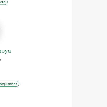
elle
e
ya
roya
e
acquisitions