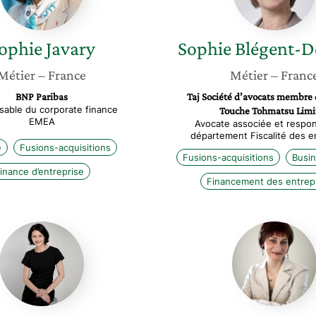
ophie
Javary
Sophie
Blégent-De
Métier
– France
Métier
– Franc
BNP Paribas
Taj Société d’avocats membre 
able du corporate finance
Touche Tohmatsu Limi
EMEA
Avocate associée et respo
département Fiscalité des e
e
Fusions-acquisitions
Fusions-acquisitions
Busi
inance d’entreprise
Financement des entrep
Marie
Emmanu
Rebeyrolle
De
Schepp