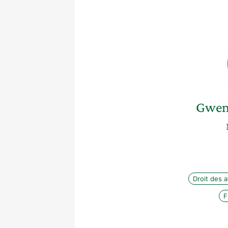
Gwen
Droit des a
F