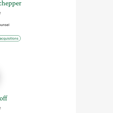
chepper
e
ounsel
acquisitions
f
off
e