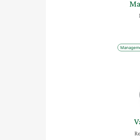
Ma
Managem
V
Re