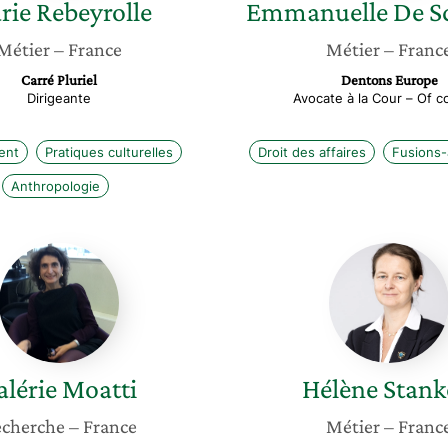
rie
Rebeyrolle
Emmanuelle
De S
Métier
– France
Métier
– Franc
Carré Pluriel
Dentons Europe
Dirigeante
Avocate à la Cour – Of c
ent
Pratiques culturelles
Droit des affaires
Fusions-
Anthropologie
Valérie
Hélène
Moatti
Stankof
alérie
Moatti
Hélène
Stank
cherche
– France
Métier
– Franc