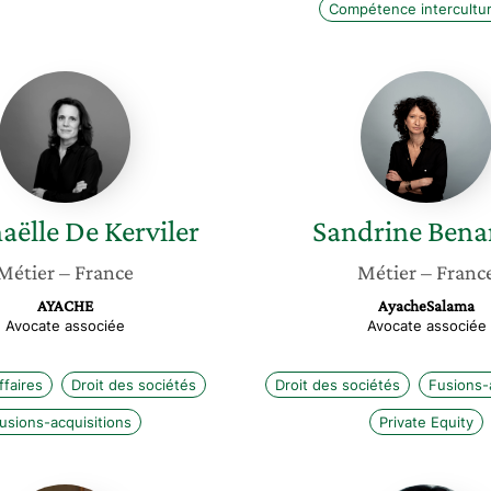
Compétence intercultur
Gwenaëlle
Sandrin
De
Benaro
Kerviler
aëlle
De Kerviler
Sandrine
Bena
Métier
– France
Métier
– Franc
AYACHE
AyacheSalama
Avocate associée
Avocate associée
ffaires
Droit des sociétés
Droit des sociétés
Fusions-
usions-acquisitions
Private Equity