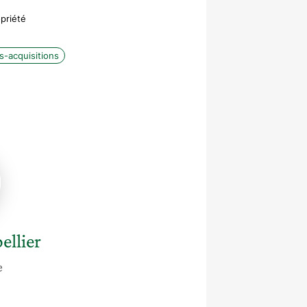
priété
s-acquisitions
ier
ellier
e