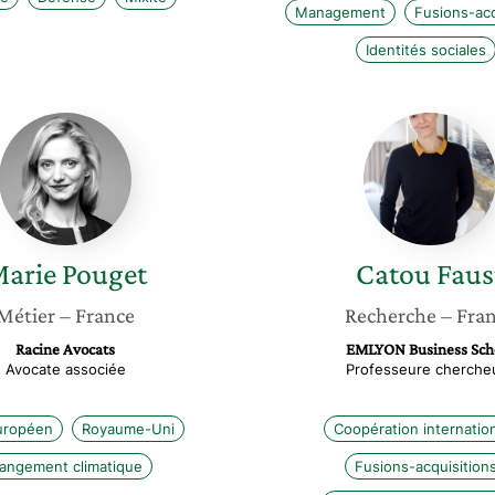
Management
Fusions-acq
Identités sociales
Marie
Catou
Pouget
Faust
arie
Pouget
Catou
Faus
Métier
– France
Recherche
– Fra
Racine Avocats
EMLYON Business Sch
Avocate associée
Professeure cherche
uropéen
Royaume-Uni
Coopération internatio
angement climatique
Fusions-acquisition