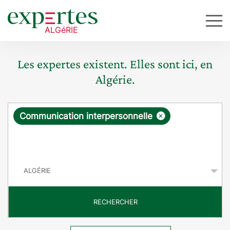
Les expertes existent. Elles sont ici, en
Algérie.
R
×
Communication interpersonnelle
e
q
P
u
a
y
ê
s
t
RECHERCHER
e