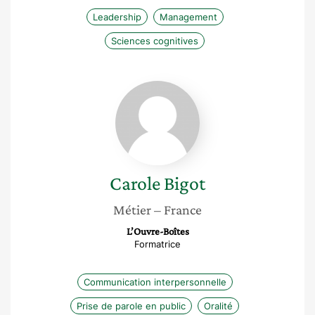
Leadership
Management
Sciences cognitives
Carole
Bigot
Carole
Bigot
Métier
– France
L’Ouvre-Boîtes
Formatrice
Communication interpersonnelle
Prise de parole en public
Oralité