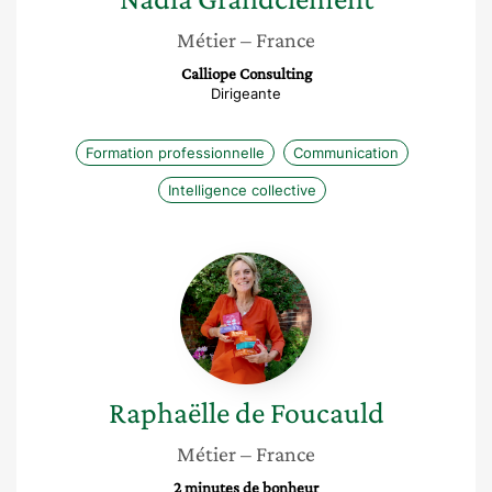
Métier
– France
Calliope Consulting
Dirigeante
Formation professionnelle
Communication
Intelligence collective
Raphaëlle
de
Foucauld
Raphaëlle
de Foucauld
Métier
– France
2 minutes de bonheur