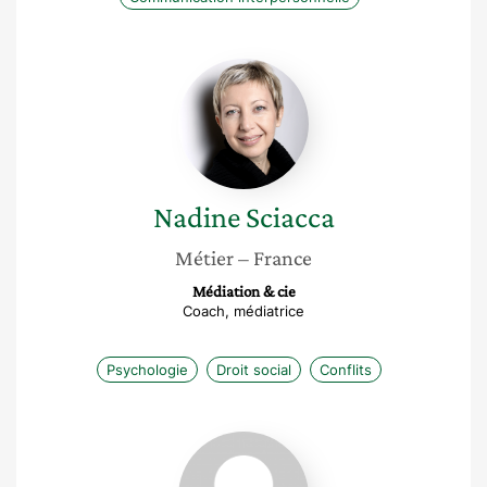
Nadine
Sciacca
Nadine
Sciacca
Métier
– France
Médiation & cie
Coach, médiatrice
Psychologie
Droit social
Conflits
Martine
Van
Went