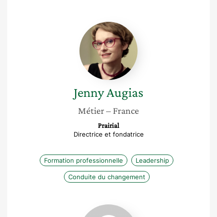
Jenny
Augias
Jenny
Augias
Métier
– France
Prairial
Directrice et fondatrice
Formation professionnelle
Leadership
Conduite du changement
Nawel