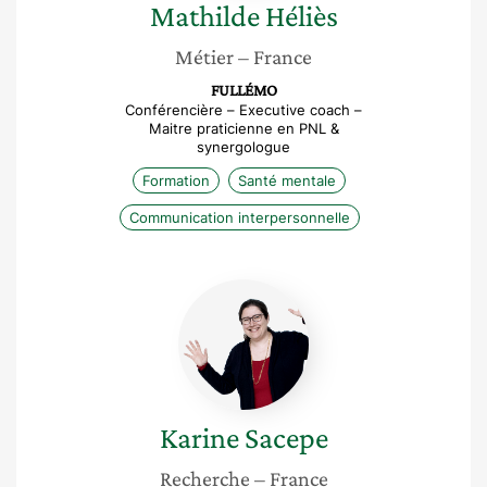
Mathilde
Héliès
Métier
– France
FULLÉMO
Conférencière – Executive coach –
Maitre praticienne en PNL &
synergologue
Formation
Santé mentale
Communication interpersonnelle
Karine
Sacepe
Karine
Sacepe
Recherche
– France