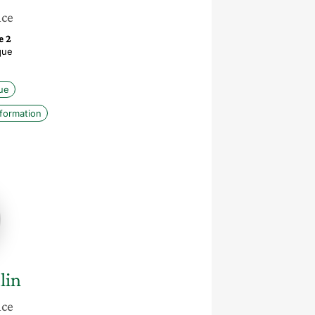
nce
e 2
que
ue
nformation
le
lin
nce