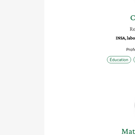
C
Re
INSA, labo
Prof
Éducation
Mat