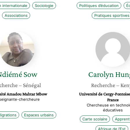
 internationale
Sociologie
Politiques d’éducation
É
Associations
Pratiques sportives
Ndiémé
Carolyn
Sow
Hungu
Ndiémé
Sow
Carolyn
Hun
cherche
– Sénégal
Recherche
– Ken
sité Amadou Mahtar Mbow
Université de Cergy-Pontoise
seignante-chercheure
France
Chercheuse en technol
éducatives
igrations
Espaces urbains
Carte scolaire
Apprent
Afrique de l’Est