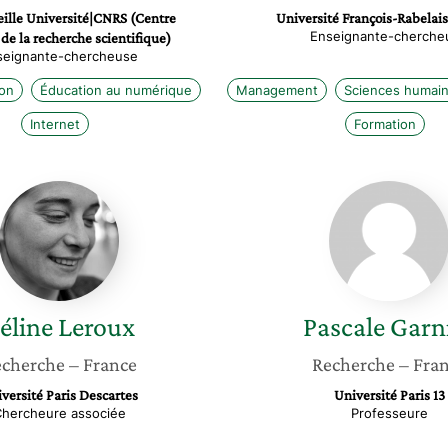
ille Université|CNRS (Centre
Université François-Rabelais
Enseignante-cherche
 de la recherche scientifique)
seignante-chercheuse
on
Éducation au numérique
Management
Sciences humain
Internet
Formation
Céline
Pascale
Leroux
Garnier
éline
Leroux
Pascale
Garn
cherche
– France
Recherche
– Fra
versité Paris Descartes
Université Paris 13
hercheure associée
Professeure