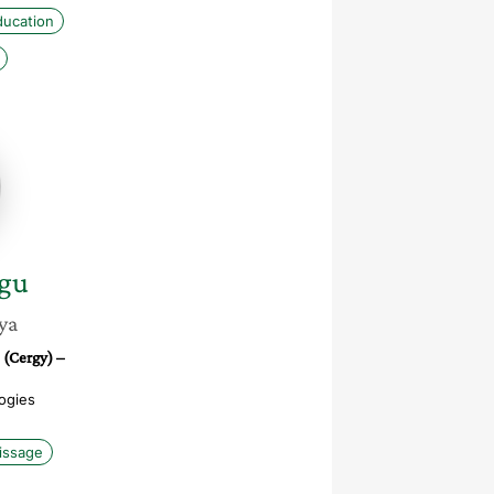
ducation
gu
ya
 (Cergy) –
ogies
issage