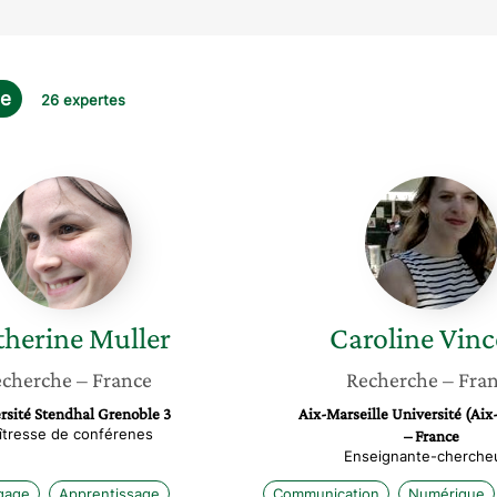
ge
26 expertes
Catherine
Carolin
Muller
Vincent
therine
Muller
Caroline
Vinc
cherche
– France
Recherche
– Fra
rsité Stendhal Grenoble 3
Aix-Marseille Université (Aix
îtresse de conférenes
– France
Enseignante-cherche
gage
Apprentissage
Communication
Numérique