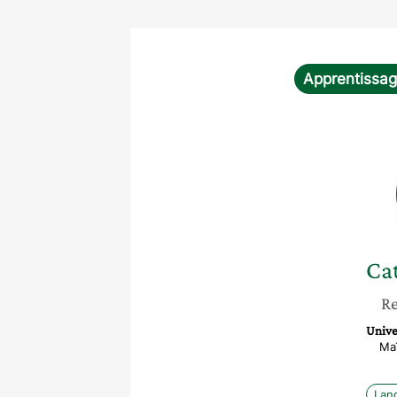
Apprentissa
Ca
Re
Unive
Ma
Lan