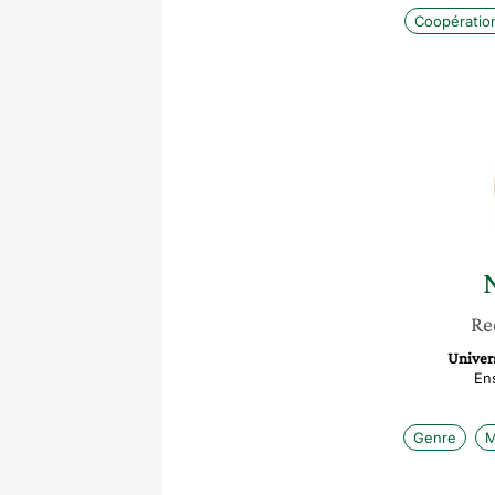
Coopération
Re
Univer
En
Genre
M