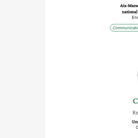
Aix-Marse
national
En
Communicati
C
Re
Uni
C