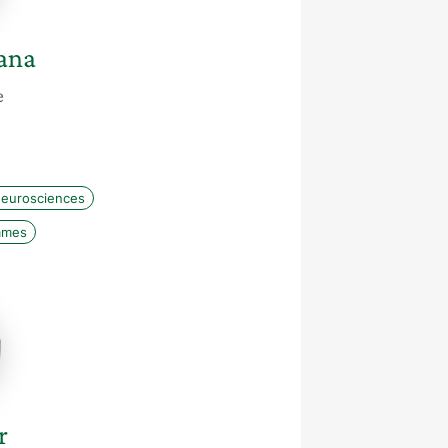
ana
e
eurosciences
mmes
r