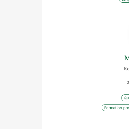
M
Re
D
Qua
Formation pro