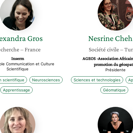
Gros
Chehat
exandra
Gros
Nesrine
Cheh
cherche
– France
Société civile
– Tun
Inserm
AGEOS -Association Africain
le Communication et Culture
promotion du géospat
Scientifique
Présidente
 scientifique
Neurosciences
Sciences et technologies
Ap
Apprentissage
Géomatique
Claude
Maithe
Baron
Quintan