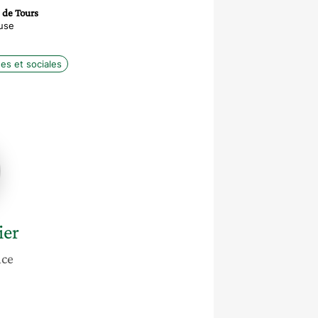
 de Tours
use
es et sociales
ier
nce