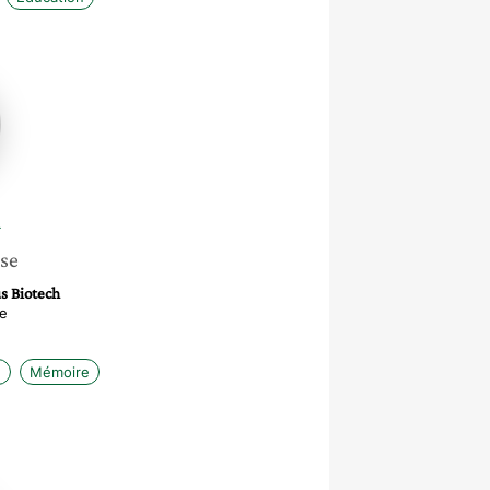
i
sse
s Biotech
te
e
Mémoire