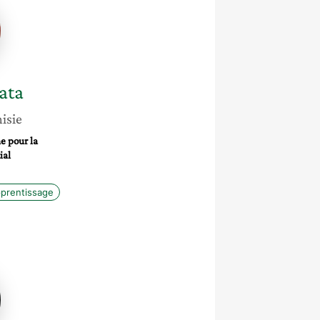
a
ata
isie
e pour la
ial
prentissage
a