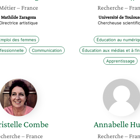
Métier
– France
Recherche
– Fra
Mathilde Zaragoza
Université de Toulous
Directrice artistique
Chercheuse scientifi
Emploi des femmes
Éducation au numériq
fessionnelle
Communication
Éducation aux médias et à l’i
Apprentissage
Christelle
Annabel
Combe
Hulin
istelle
Combe
Annabelle
Hu
cherche
– France
Recherche
– Fra