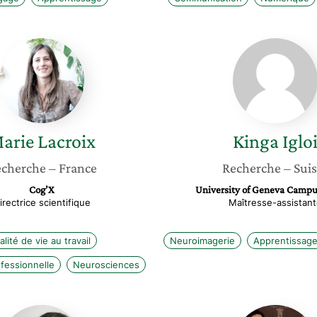
Marie
Kinga
Lacroix
Igloi
arie
Lacroix
Kinga
Iglo
cherche
– France
Recherche
– Sui
Cog’X
University of Geneva Campu
irectrice scientifique
Maîtresse-assistan
lité de vie au travail
Neuroimagerie
Apprentissag
fessionnelle
Neurosciences
Alexandra
Nesrine