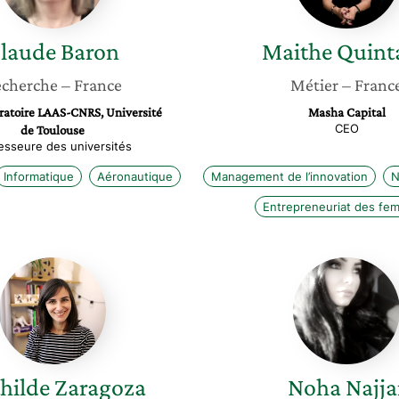
laude
Baron
Maithe
Quint
cherche
– France
Métier
– Franc
ratoire LAAS-CNRS, Université
Masha Capital
CEO
de Toulouse
esseure des universités
Informatique
Aéronautique
Management de l’innovation
N
Entrepreneuriat des fe
Mathilde
Noha
Zaragoza
Najjar
hilde
Zaragoza
Noha
Najja