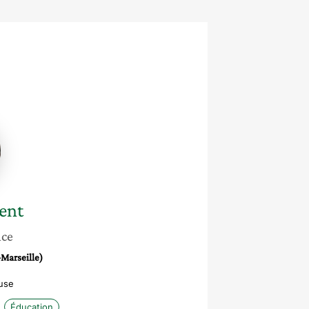
e
ent
nce
-Marseille)
use
Éducation