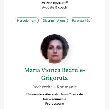
Valérie Duez-Ruff
Avocate & coach
Harcèlement
Discriminations
Parentalités
Maria
Viorica
Bedrule-
Grigoruta
Maria Viorica
Bedrule-
Grigoruta
Recherche
– Roumanie
Université « Alexandru Ioan Cuza » de
Iasi – Roumanie
Professeure