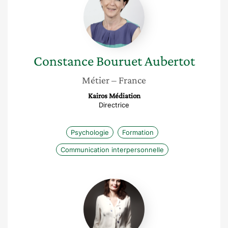
Bouruet
Aubertot
Constance
Bouruet Aubertot
Métier
– France
Kairos Médiation
Directrice
Psychologie
Formation
Communication interpersonnelle
Delphine
Roset