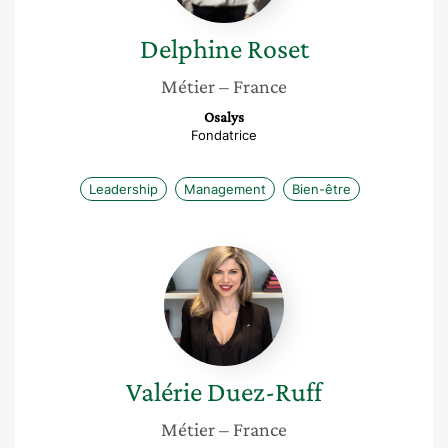
Delphine
Roset
Métier
– France
Osalys
Fondatrice
Leadership
Management
Bien-être
Valérie
Duez-
Ruff
Valérie
Duez-Ruff
Métier
– France