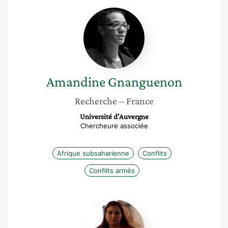
Amandine
Gnanguenon
Amandine
Gnanguenon
Recherche
– France
Université d’Auvergne
Chercheure associée
Afrique subsaharienne
Conflits
Conflits armés
Salwa
El
Gantri