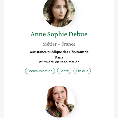
Sophie
Debue
Anne Sophie
Debue
Métier
– France
Assistance publique des Hôpitaux de
Paris
Infirmière en réanimation
Communication
Santé
Éthique
Florence
Beuken