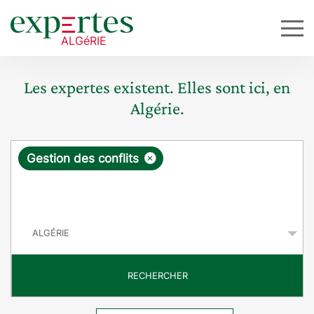
Les expertes existent. Elles sont ici, en
Algérie.
R
×
Gestion des conflits
e
q
P
u
a
y
ê
s
t
RECHERCHER
e