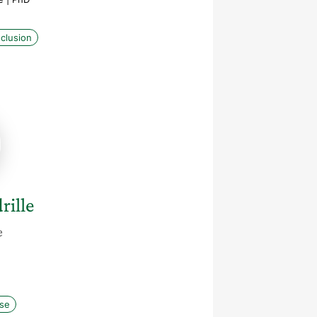
nclusion
le
e
rille
e
ise