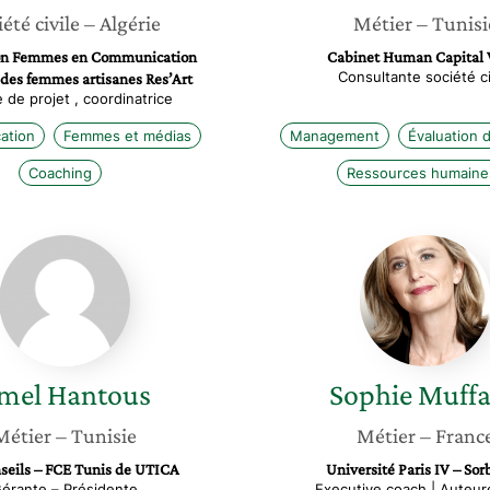
iété civile
– Algérie
Métier
– Tunisi
ion Femmes en Communication
Cabinet Human Capital 
Consultante société ci
 des femmes artisanes Res’Art
 de projet , coordinatrice
ation
Femmes et médias
Management
Évaluation 
Coaching
Ressources humaine
Amel
Sophie
Hantous
Muffan
mel
Hantous
Sophie
Muff
Métier
– Tunisie
Métier
– Franc
seils – FCE Tunis de UTICA
Université Paris IV – So
érante – Présidente
Executive coach | Auteur