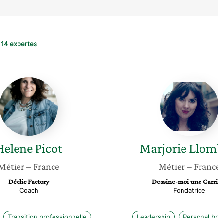
114 expertes
Helene
Marjori
Picot
Llomba
Helene
Picot
Marjorie
Llom
Métier
– France
Métier
– Franc
Déclic Factory
Dessine-moi une Carri
Coach
Fondatrice
Transition professionnelle
Leadership
Personal b