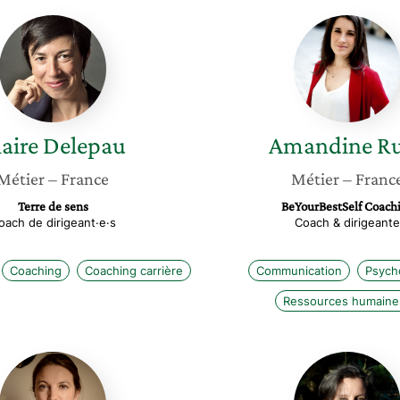
Claire
Amandi
Delepau
Ruas
aire
Delepau
Amandine
R
Métier
– France
Métier
– Franc
Terre de sens
BeYourBestSelf Coach
oach de dirigeant·e·s
Coach & dirigeante
Coaching
Coaching carrière
Communication
Psych
Ressources humaine
Aurelie
Lauren
Salvaire
Luye-
Tanet