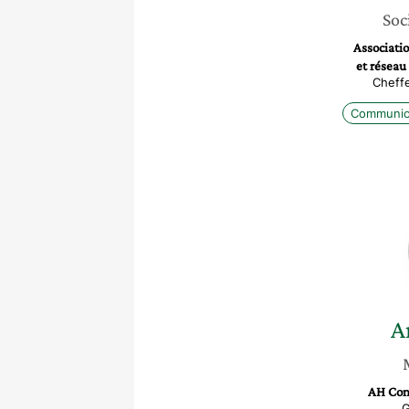
Soc
Associat
et réseau
Cheffe
Communic
A
AH Con
G