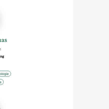
ne
uas
e
ing
ologie
s
ce