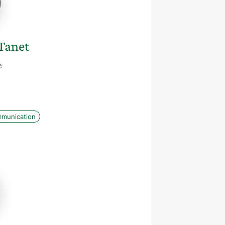
Tanet
e
munication
e