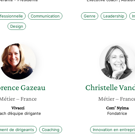
fessionnelle
Communication
Genre
Leadership
I
Design
Florence
Christel
Gazeau
Vandrill
orence
Gazeau
Christelle
Vand
Métier
– France
Métier
– Franc
Vivacci
Com’ Nyima
ach d’équipe dirigante
Fondatrice
nt de dirigeants
Coaching
Innovation en entrepr