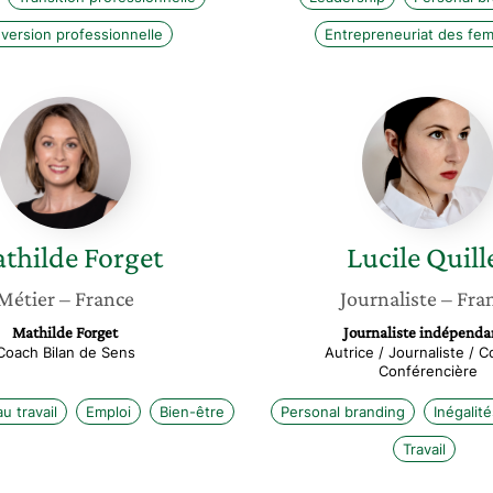
version professionnelle
Entrepreneuriat des fe
Mathilde
Lucile
Forget
Quillet
thilde
Forget
Lucile
Quill
Métier
– France
Journaliste
– Fra
Mathilde Forget
Journaliste indépenda
Coach Bilan de Sens
Autrice / Journaliste / C
Conférencière
u travail
Emploi
Bien-être
Personal branding
Inégalité
Travail