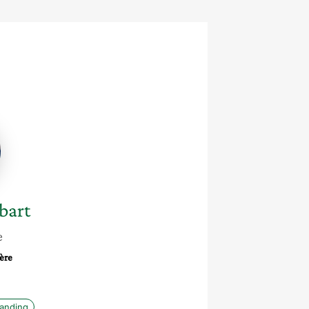
e
rt
bart
e
ère
randing