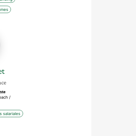
mmes
et
nce
nte
oach /
s salariales