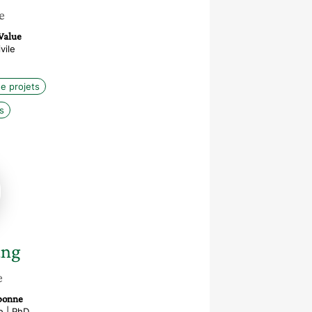
e
Value
vile
de projets
s
g
ang
e
rbonne
e | PhD