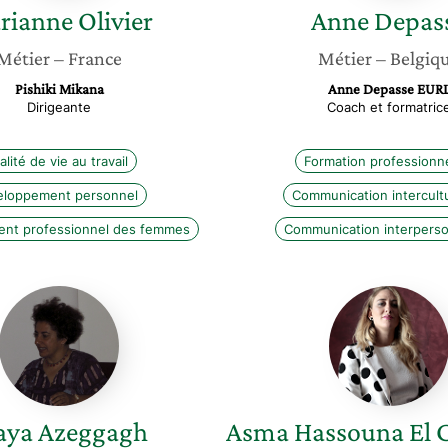
rianne
Olivier
Anne
Depas
Métier
– France
Métier
– Belgiq
Pishiki Mikana
Anne Depasse EUR
Dirigeante
Coach et formatric
lité de vie au travail
Formation professionne
eloppement personnel
Communication intercultu
nt professionnel des femmes
Communication interperso
Maya
Asma
Azeggagh
Hassou
El
Costant
aya
Azeggagh
Asma
Hassouna El C