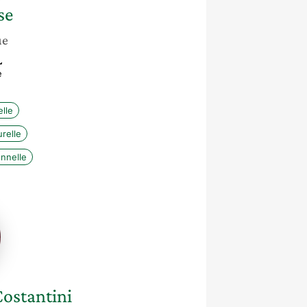
se
ue
L
e
lle
relle
nnelle
na
ini
ostantini