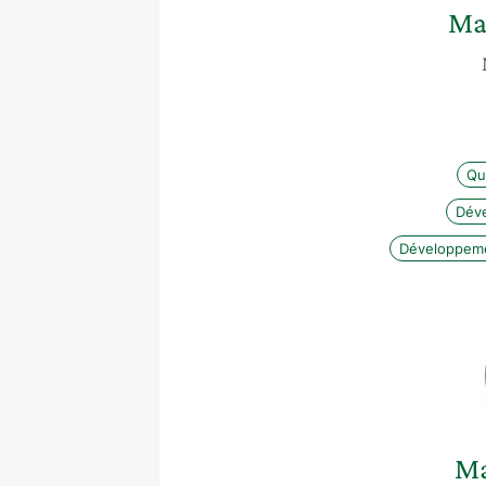
Ma
Qua
Dév
Développeme
M