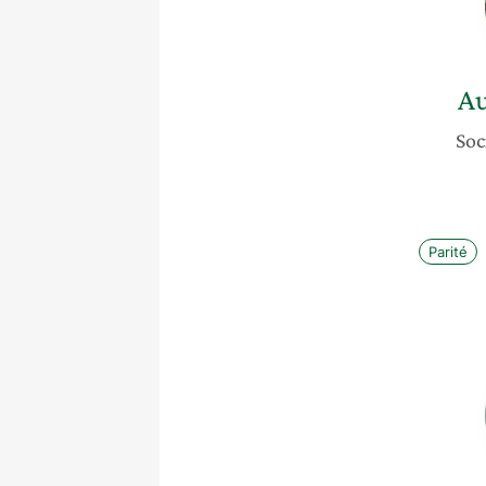
Au
Soc
Parité