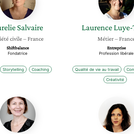
relie
Salvaire
Laurence
Luye-
iété civile
– France
Métier
– Franc
Shiftbalance
Entreprise
Fondatrice
Profession libérale
Storytelling
Coaching
Qualité de vie au travail
Com
Créativité
Marianne
Anne
Olivier
Depass