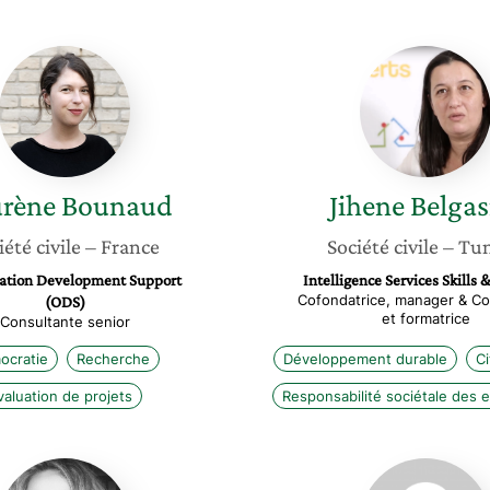
Laurène
Jihene
Bounaud
Belgasm
rène
Bounaud
Jihene
Belga
iété civile
– France
Société civile
– Tun
ation Development Support
Intelligence Services Skills 
Cofondatrice, manager & Co
(ODS)
et formatrice
Consultante senior
ocratie
Recherche
Développement durable
C
valuation de projets
Responsabilité sociétale des 
Asma
Nadia