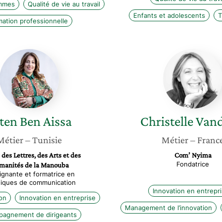
emmes
Qualité de vie au travail
Enfants et adolescents
T
ation professionnelle
Faten
Christel
Ben
Vandrill
Aissa
ten
Ben Aissa
Christelle
Vand
Métier
– Tunisie
Métier
– Franc
 des Lettres, des Arts et des
Com’ Nyima
Fondatrice
manités de la Manouba
ignante et formatrice en
iques de communication
Innovation en entrepr
on
Innovation en entreprise
Management de l’innovation
agnement de dirigeants