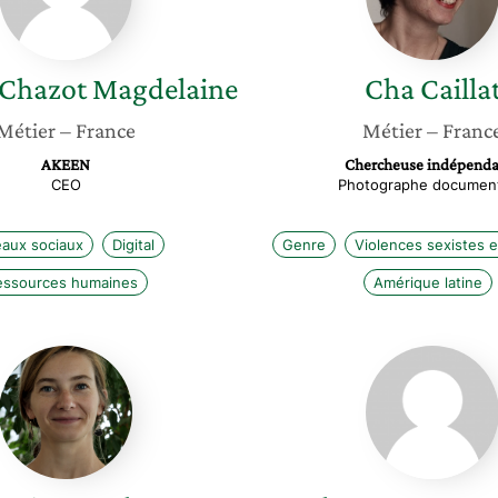
Chazot Magdelaine
Cha
Cailla
Métier
– France
Métier
– Franc
AKEEN
Chercheuse indépenda
CEO
Photographe document
aux sociaux
Digital
Genre
Violences sexistes e
essources humaines
Amérique latine
Marie
Elsa
Huyghe
Boyer
Croquet