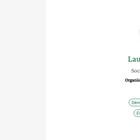
Lau
Soc
Organis
Dém
É