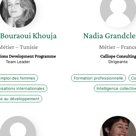
Bouraoui
Grandc
Khouja
Bouraoui Khouja
Nadia
Grandcl
Métier
– Tunisie
Métier
– Franc
tions Development Programme
Calliope Consultin
Team Leader
Dirigeante
Emploi des femmes
Formation professionnelle
Co
isations internationales
Intelligence collectiv
de au développement
Priscilla
Cha
Chazot
Caillat
Magdelaine