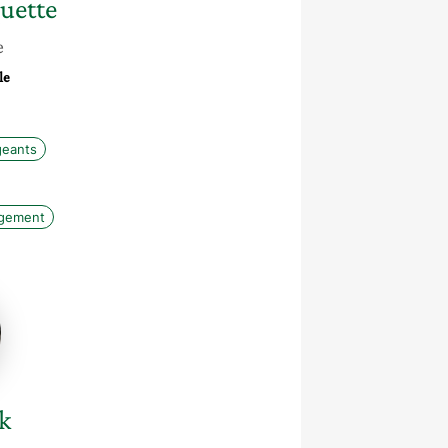
uette
e
le
geants
gement
k