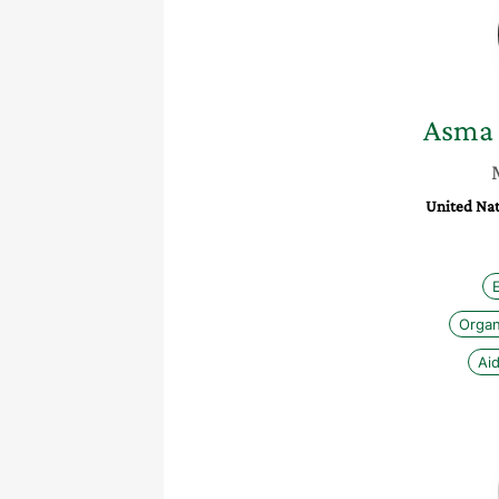
Asma
United Na
Organ
Ai