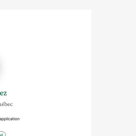
ez
uébec
application
il