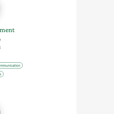
lement
ement
e
g
mmunication
e