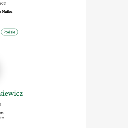
nce
e Haîku
Poésie
icz
kiewicz
e
on
nte