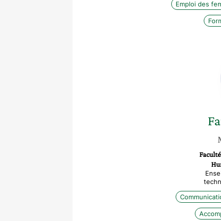
Emploi des f
Form
Fa
Faculté
Hu
Ense
techn
Communicati
Accomp