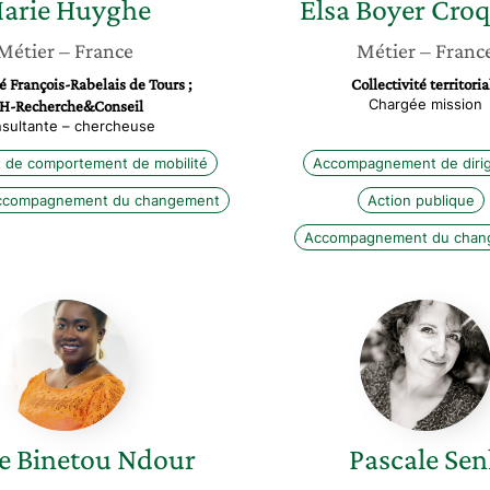
arie
Huyghe
Elsa
Boyer Croq
Métier
– France
Métier
– Franc
é François-Rabelais de Tours ;
Collectivité territoria
Chargée mission
H-Recherche&Conseil
sultante – chercheuse
de comportement de mobilité
Accompagnement de diri
ccompagnement du changement
Action publique
Accompagnement du chan
Mame
Pascale
Binetou
Senk
Ndour
 Binetou
Ndour
Pascale
Sen