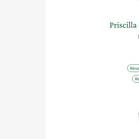
Priscilla
Rése
R