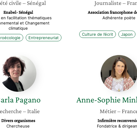
été civile
– Sénégal
Journaliste
– Fra
Enabel- Sénégal
Association francophone d
en facilitation thématiques
Adhérente poète
nnemental et Changement
climatique
Culture de l’écrit
Japon
roécologie
Entrepreneuriat
Carla
Anne-
Pagano
Sophie
Minkiew
arla
Pagano
Anne-Sophie
Min
echerche
– Italie
Métier
– Franc
Divers organismes
Infirmière reconversi
Chercheuse
Fondatrice & dirigea