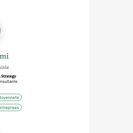
i
smi
isie
& Strategy
nsultante
itoyenneté
entreprises