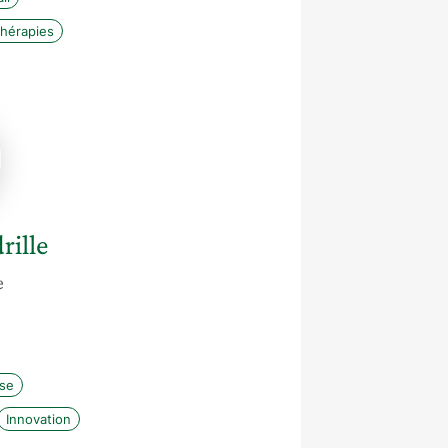
hérapies
le
e
rille
e
ise
Innovation