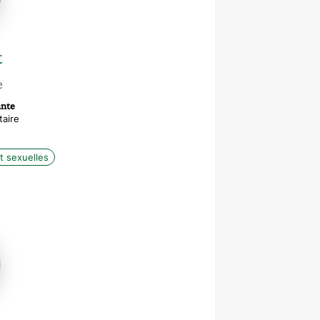
t
e
nte
aire
t sexuelles
te