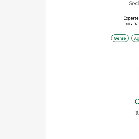
Soci
Experte 
Enviro
Genre
Ag
C
R