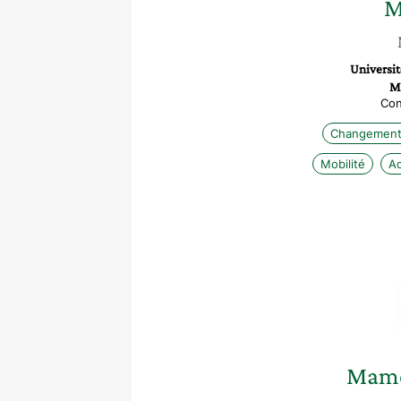
M
Universit
M
Con
Changement 
Mobilité
A
Mame