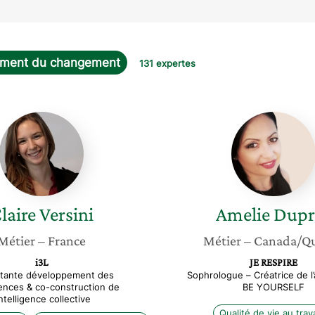
ment du changement
131 expertes
Claire
Amelie
Versini
Duprez
laire
Versini
Amelie
Dupr
Métier
– France
Métier
– Canada/Q
i3L
JE RESPIRE
tante développement des
Sophrologue – Créatrice de l’
nces & co-construction de
BE YOURSELF
’intelligence collective
Qualité de vie au trava