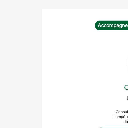
Accompagne
C
Consul
compéte
l