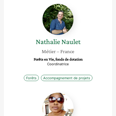
Nathalie
Naulet
Nathalie
Naulet
Métier
– France
Forêts en Vie, fonds de dotation
Coordinatrice
Forêts
Accompagnement de projets
Essi
Mansan
Séna
Chakpla