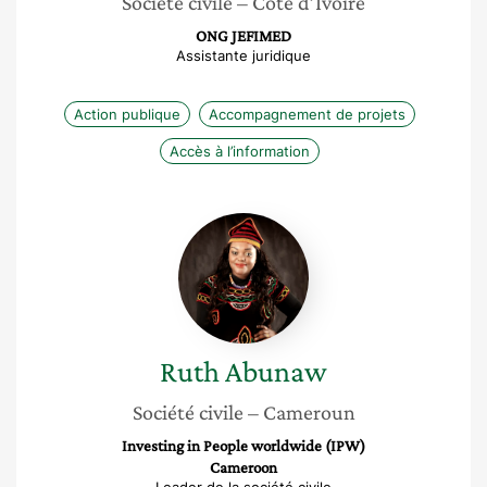
Société civile
– Côte d’Ivoire
ONG JEFIMED
Assistante juridique
Action publique
Accompagnement de projets
Accès à l’information
Ruth
Abunaw
Ruth
Abunaw
Société civile
– Cameroun
Investing in People worldwide (IPW)
Cameroon