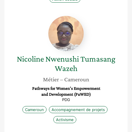
Nicoline
Nwenushi
Tumasang
Wazeh
Nicoline Nwenushi
Tumasang
Wazeh
Métier
– Cameroun
Pathways for Women’s Empowerment
and Development (PaWED)
PDG
Cameroun
Accompagnement de projets
Activisme