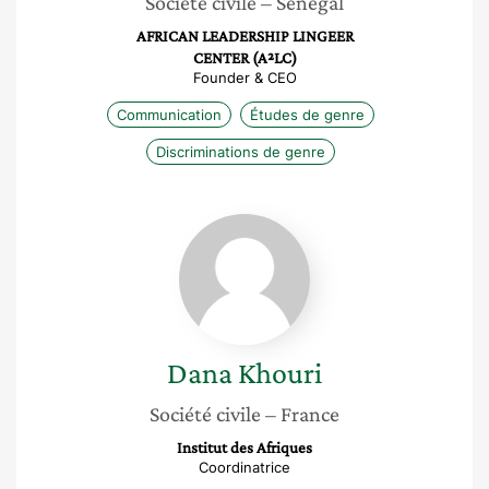
Société civile
– Sénégal
AFRICAN LEADERSHIP LINGEER
CENTER (A²LC)
Founder & CEO
Communication
Études de genre
Discriminations de genre
Dana
Khouri
Dana
Khouri
Société civile
– France
Institut des Afriques
Coordinatrice