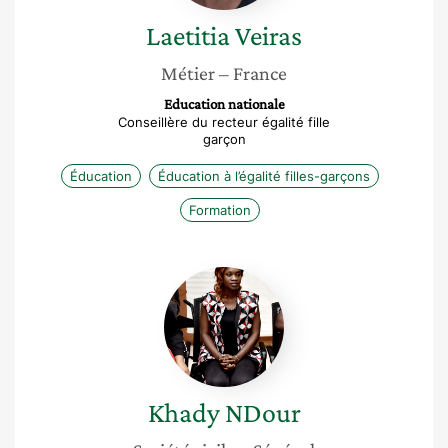
Laetitia
Veiras
Métier
– France
Education nationale
Conseillère du recteur égalité fille
garçon
Éducation
Éducation à l’égalité filles-garçons
Formation
Khady
NDour
Khady
NDour