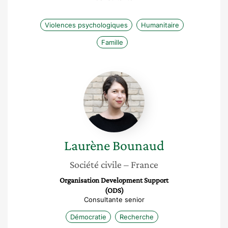
Violences psychologiques
Humanitaire
Famille
Laurène
Bounaud
Laurène
Bounaud
Société civile
– France
Organisation Development Support
(ODS)
Consultante senior
Démocratie
Recherche