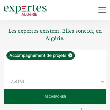
Les expertes existent. Elles sont ici, en
Algérie.
R
×
Accompagnement de projets
e
q
P
u
a
y
ê
s
t
RECHERCHER
e