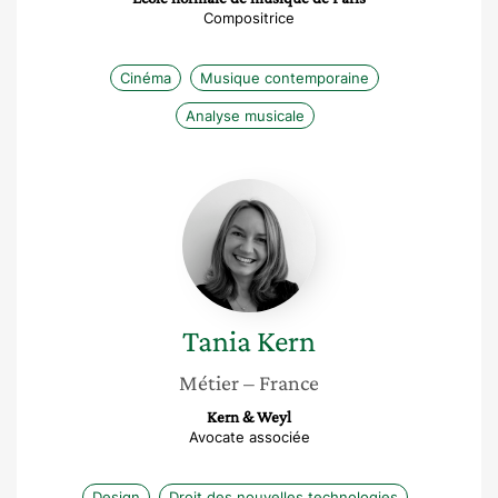
Compositrice
Cinéma
Musique contemporaine
Analyse musicale
Tania
Kern
Tania
Kern
Métier
– France
Kern & Weyl
Avocate associée
Design
Droit des nouvelles technologies