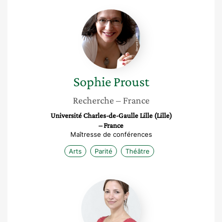
Sophie
Proust
Sophie
Proust
Recherche
– France
Université Charles-de-Gaulle Lille (Lille)
– France
Maîtresse de conférences
Arts
Parité
Théâtre
Pamela
Morinière