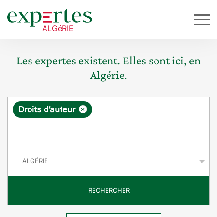
Les expertes existent. Elles sont ici, en
Algérie.
R
×
Droits d’auteur
e
q
P
u
a
y
ê
s
t
RECHERCHER
e