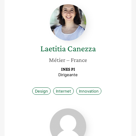
Laetitia
Canezza
Laetitia
Canezza
Métier
– France
INES PI
Dirigeante
Design
Internet
Innovation
Laurence
Veyssière