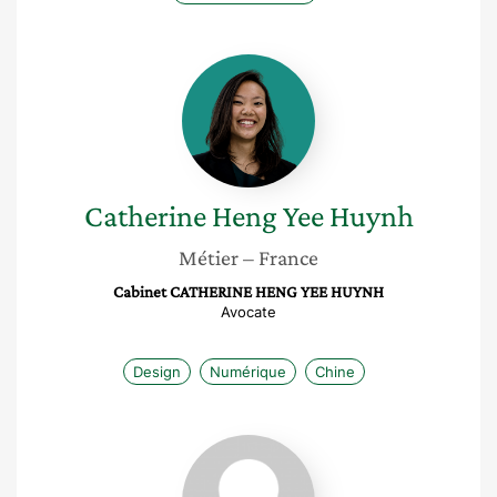
Catherine
Heng
Yee
Huynh
Catherine Heng Yee
Huynh
Métier
– France
Cabinet CATHERINE HENG YEE HUYNH
Avocate
Design
Numérique
Chine
Suzanne
Combo