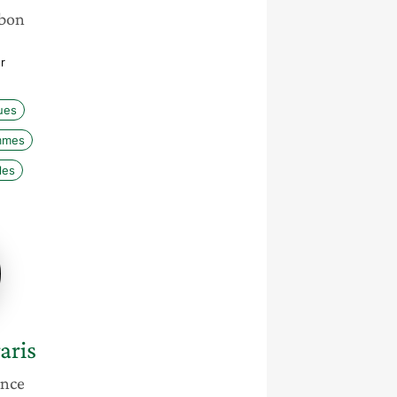
bon
r
ues
emmes
les
ne
aris
ance