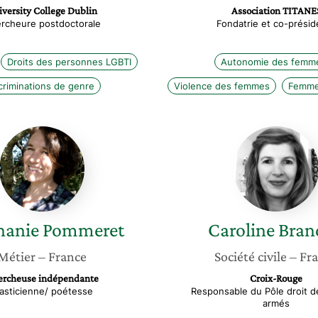
versity College Dublin
Association TITANE
rcheure postdoctorale
Fondatrie et co-présid
Droits des personnes LGBTI
Autonomie des femm
criminations de genre
Violence des femmes
Femmes
Stephanie
Carolin
Pommeret
Branda
hanie
Pommeret
Caroline
Bran
Métier
– France
Société civile
– Fr
ercheuse indépendante
Croix-Rouge
lasticienne/ poétesse
Responsable du Pôle droit de
armés