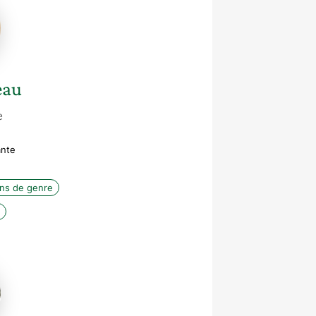
eau
e
ante
ons de genre
e-
t