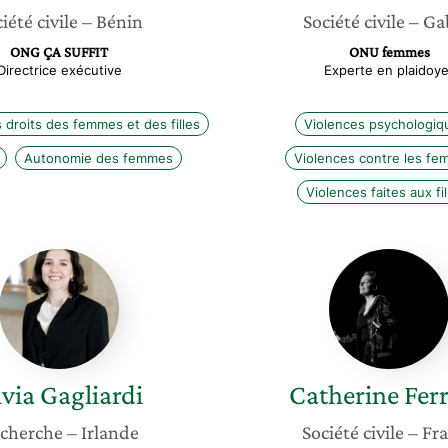
iété civile
– Bénin
Société civile
– Ga
ONG ÇA SUFFIT
ONU femmes
Directrice exécutive
Experte en plaidoye
 droits des femmes et des filles
Violences psychologiq
Autonomie des femmes
Violences contre les f
Violences faites aux fil
Silvia
Catheri
Gagliardi
Ferraris
lvia
Gagliardi
Catherine
Ferr
cherche
– Irlande
Société civile
– Fr