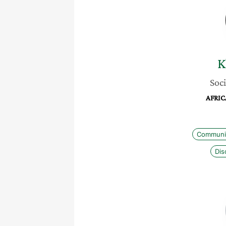
K
Soci
AFRIC
Communi
Dis