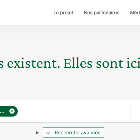
Le projet
Nos partenaires
Médi
 existent. Elles sont ici
Pay
×
battre les violences à l’égard des femmes
Recherche avancée