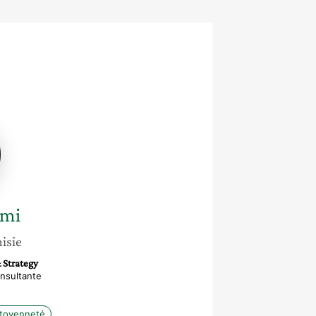
i
smi
isie
& Strategy
nsultante
itoyenneté