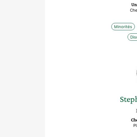
Uni
Che
Minorités
Dis
Step
Ch
P