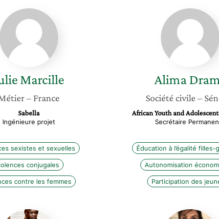
Julie
Alima
Marcille
Drame
ulie
Marcille
Alima
Dram
Métier
– France
Société civile
– Sén
Sabella
African Youth and Adolescen
Ingénieure projet
Secrétaire Permanen
ces sexistes et sexuelles
Éducation à l’égalité filles
iolences conjugales
Autonomisation économ
nces contre les femmes
Participation des jeun
Khady
Mélanie