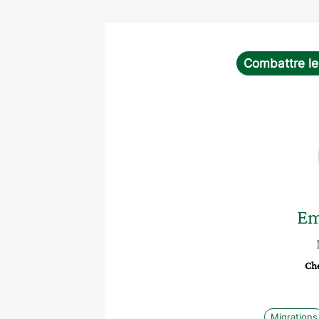
Combattre le
Em
Ch
Migrations