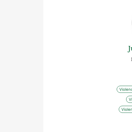
J
Violen
V
Viole