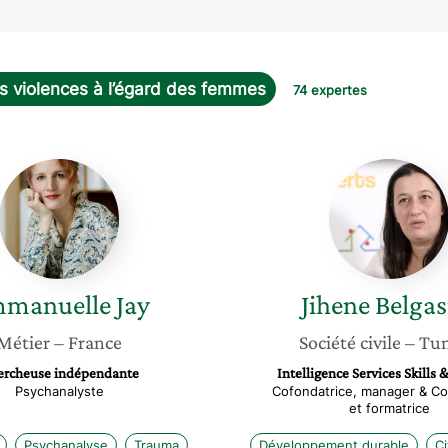
s violences à l’égard des femmes
74 expertes
Emmanuelle
Jihene
Jay
Belgasm
manuelle
Jay
Jihene
Belga
Métier
– France
Société civile
– Tun
ercheuse indépendante
Intelligence Services Skills 
Psychanalyste
Cofondatrice, manager & Co
et formatrice
Psychanalyse
Trauma
Développement durable
C