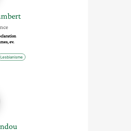
mbert
ance
claration
mmes, ev.
Lesbianisme
dou
ndou