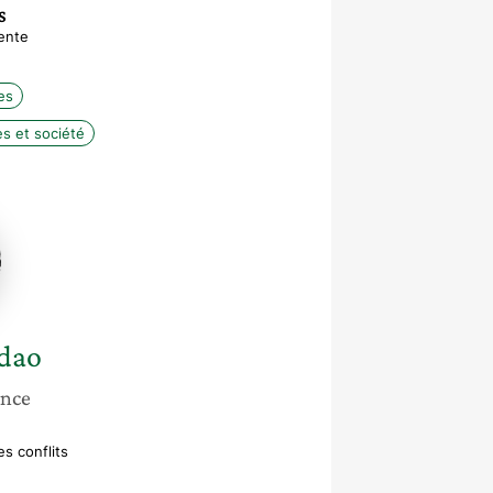
S
ente
es
 et société
e
o
dao
ance
s conflits