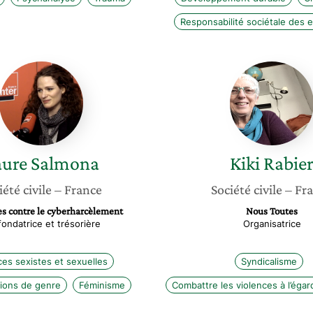
Responsabilité sociétale des 
Laure
Kiki
Salmona
Rabier
aure
Salmona
Kiki
Rabie
iété civile
– France
Société civile
– Fr
s contre le cyberharcèlement
Nous Toutes
ondatrice et trésorière
Organisatrice
ces sexistes et sexuelles
Syndicalisme
tions de genre
Féminisme
Combattre les violences à l’éga