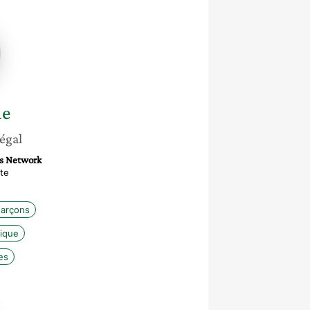
e
égal
ts Network
te
-garçons
ique
es