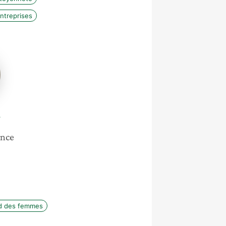
entreprises
r
ance
rd des femmes