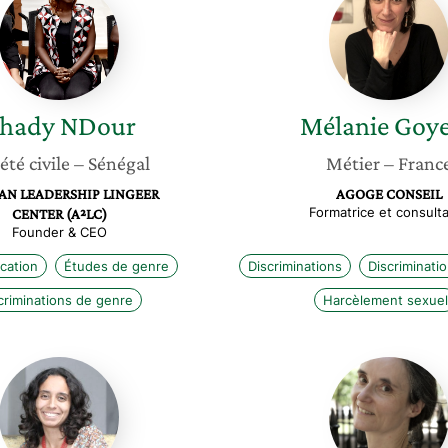
NDour
Goyeau
hady
NDour
Mélanie
Goy
été civile
– Sénégal
Métier
– Franc
AN LEADERSHIP LINGEER
AGOGE CONSEIL
Formatrice et consult
CENTER (A²LC)
Founder & CEO
cation
Études de genre
Discriminations
Discriminati
criminations de genre
Harcèlement sexuel
Geraldina
Florenc
Guerra
Lina
Garcés
Humber