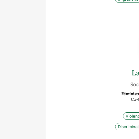
L
Soc
Féministe
Co-f
Violen
Discrimina