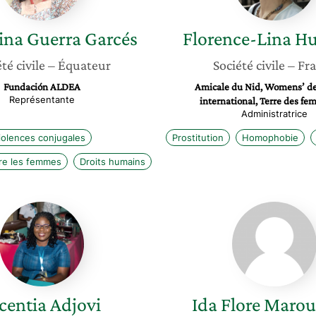
ina
Guerra Garcés
Florence-Lina
Hu
té civile
– Équateur
Société civile
– Fr
Fundación ALDEA
Amicale du Nid, Womens’ de
Représentante
international, Terre des fe
Administratrice
iolences conjugales
Prostitution
Homophobie
re les femmes
Droits humains
Vicentia
Ida
Adjovi
Flore
Maroun
centia
Adjovi
Ida Flore
Marou