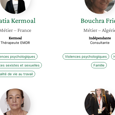
atia
Kermoal
Bouchra
Fri
Métier
– France
Métier
– Algéri
Kermoal
Indépendante
Thérapeute EMDR
Consultante
lences psychologiques
Violences psychologiques
ces sexistes et sexuelles
Famille
lité de vie au travail
Chérifa
Samira
Bouatta
Fekrach