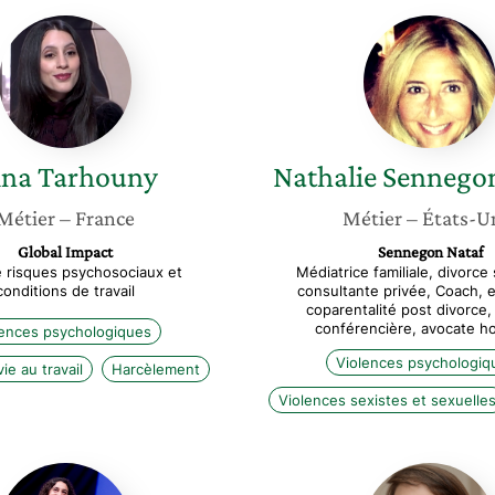
Nina
Nathali
Tarhouny
Senneg
Nataf
ina
Tarhouny
Nathalie
Sennegon
Métier
– France
Métier
– États-U
Global Impact
Sennegon Nataf
 risques psychosociaux et
Médiatrice familiale, divorce 
conditions de travail
consultante privée, Coach, 
coparentalité post divorce,
conférencière, avocate ho
lences psychologiques
Violences psychologiq
ie au travail
Harcèlement
Violences sexistes et sexuelle
Ynaée
Maïra