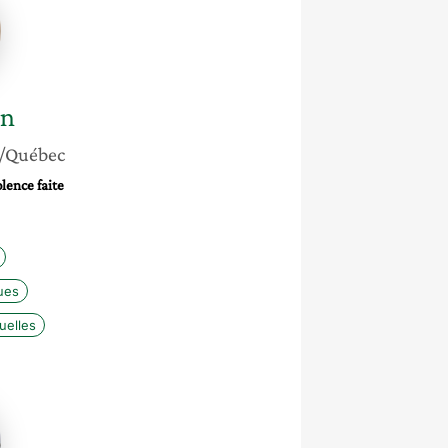
in
/Québec
lence faite
e
ues
uelles
a