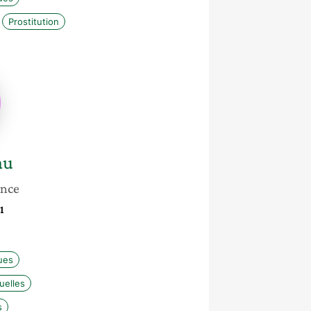
Prostitution
u
au
ance
1
ues
uelles
s