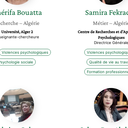
érifa
Bouatta
Samira
Fekra
cherche
– Algérie
Métier
– Algéri
Université, Alger 2
Centre de Recherches et d’Ap
seignante-chercheure
Psychologiques
Directrice Général
Violences psychologiques
Violences psychologiq
Psychologie sociale
Qualité de vie au trava
Formation professionne
Sabrina
Salma
Gahar
Ben
Abdalla