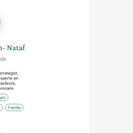
e
on-
- Nataf
nis
strategist,
experte en
 auteure,
noraire
ues
s
Famille