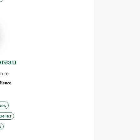
reau
ance
ilience
ues
uelles
s