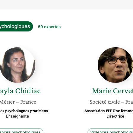
ychologiques
50 expertes
Nayla
Marie
Chidiac
Cervett
ayla
Chidiac
Marie
Cervet
Métier
– France
Société civile
– Fr
des psychologues praticiens
Association FIT Une femme,
Enseignante
Directrice
lences psychologiques
Violences psychologiq