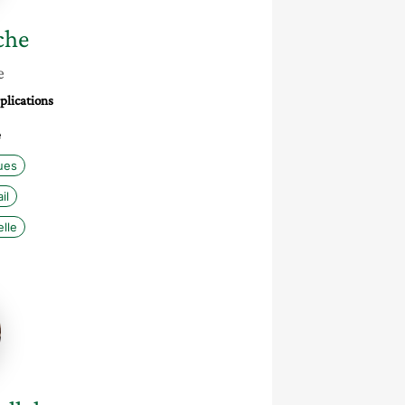
che
e
plications
e
ues
il
lle
h