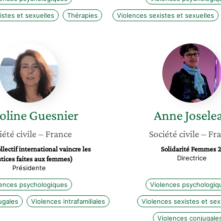
istes et sexuelles
Thérapies
Violences sexistes et sexuelles
Caroline
Anne
Guesnier
Joselea
oline
Guesnier
Anne
Josele
iété civile
– France
Société civile
– Fr
lectif international vaincre les
Solidarité Femmes 2
Directrice
stices faites aux femmes)
Présidente
lences psychologiques
Violences psychologiq
ugales
Violences intrafamiliales
Violences sexistes et sex
Violences conjugale