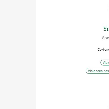
Y
Soc
Co-fond
Vio
Violences sex