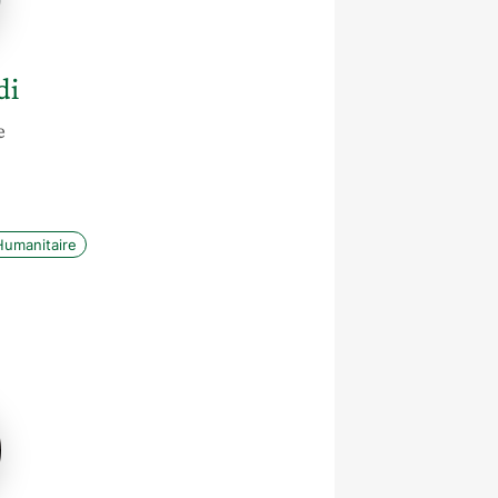
di
e
Humanitaire
e