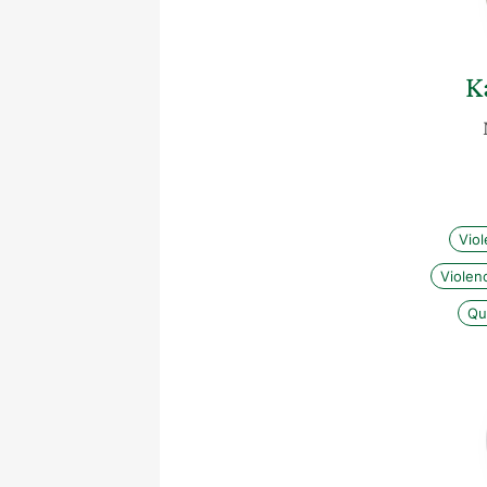
K
Vio
Violen
Qua