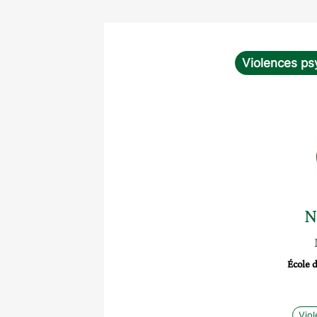
Violences ps
N
École 
Vio