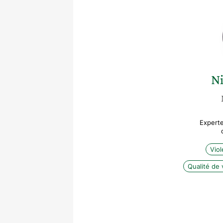
N
Experte
Vio
Qualité de v