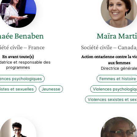
Benaben
Martin
naée
Benaben
Maïra
Mart
iété civile
– France
Société civile
– Canada
En avant toute(s)
Action ontarienne contre la vio
atrice et responsable des
aux femmes
programmes
Directrice général
lences psychologiques
Femmes et histoire
istes et sexuelles
Jeunesse
Violences psychologiq
Violences sexistes et sex
Katia
Bouchr
Kermoal
Fridi