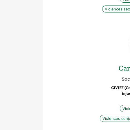
Violences sex
Car
Soc
CIVIFF (Col
inju
Vio
Violences conj