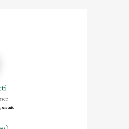
i
ti
ance
 un toit
ues