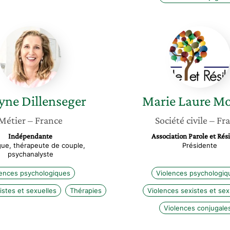
Evelyne
Marie
Dillenseger
Laure
Moreau
yne
Dillenseger
Marie Laure
Mo
Métier
– France
Société civile
– Fr
Indépendante
Association Parole et Rés
ue, thérapeute de couple,
Présidente
psychanalyste
lences psychologiques
Violences psychologiq
istes et sexuelles
Thérapies
Violences sexistes et sex
Violences conjugale