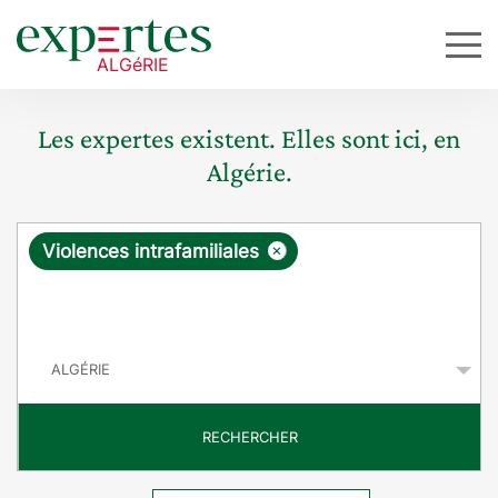
Les expertes existent. Elles sont ici, en
Algérie.
R
×
Violences intrafamiliales
e
q
P
u
a
y
ê
s
t
RECHERCHER
e