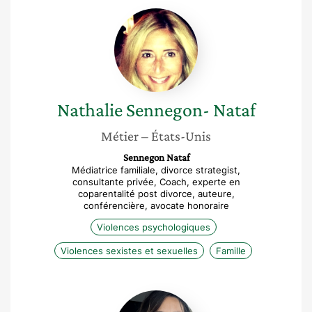
Nathalie
Sennegon-
Nataf
Nathalie
Sennegon- Nataf
Métier
– États-Unis
Sennegon Nataf
Médiatrice familiale, divorce strategist,
consultante privée, Coach, experte en
coparentalité post divorce, auteure,
conférencière, avocate honoraire
Violences psychologiques
Violences sexistes et sexuelles
Famille
Lynda
Gaudemard