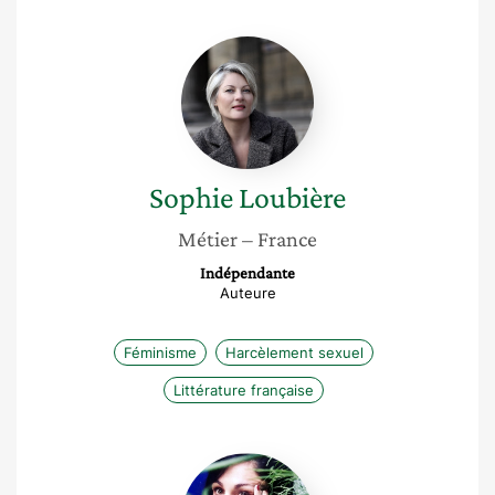
Sophie
Loubière
Sophie
Loubière
Métier
– France
Indépendante
Auteure
Féminisme
Harcèlement sexuel
Littérature française
Julie
Jarty