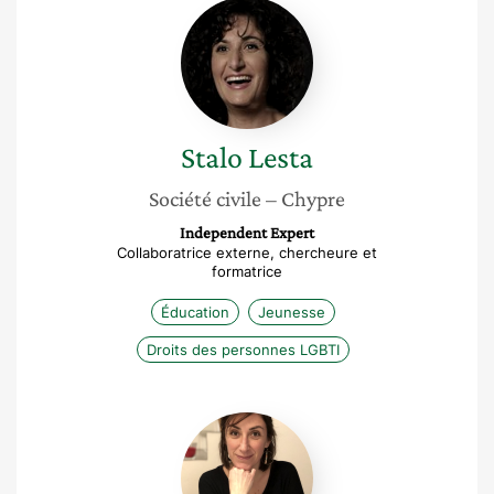
Stalo
Lesta
Stalo
Lesta
Société civile
– Chypre
Independent Expert
Collaboratrice externe, chercheure et
formatrice
Éducation
Jeunesse
Droits des personnes LGBTI
Mélanie
Goyeau