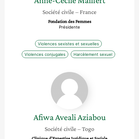
Anne-Cécile
Mailfert
Société civile
– France
Fondation des Femmes
Présidente
Violences sexistes et sexuelles
Violences conjugales
Harcèlement sexuel
Afiwa
Aveali
Aziabou
Afiwa Aveali
Aziabou
Société civile
– Togo
Clinique d’Expertise Juridique et Sociale