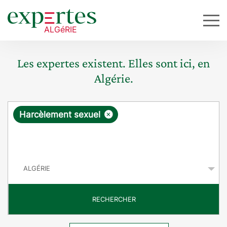
Les expertes existent. Elles sont ici, en
Algérie.
R
×
Harcèlement sexuel
e
q
P
u
a
y
ê
s
t
RECHERCHER
e