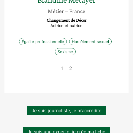
Métier
– France
Changement de Décor
Actrice et autrice
Égalité professionnelle
Harcèlement sexuel
Sexisme
1
2
Je suis journaliste, je m’accrédite
Je suis une experte, je crée ma fiche