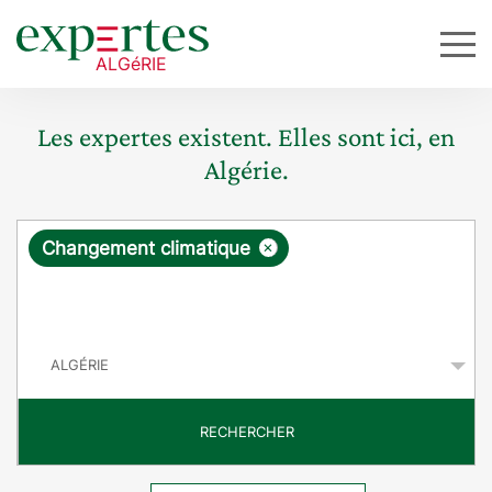
Les expertes existent. Elles sont ici, en
Algérie.
R
×
Changement climatique
e
q
P
u
a
y
ê
s
t
RECHERCHER
e