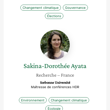
Changement climatique
Gouvernance
Élections
Sakina-
Dorothée
Ayata
Sakina-Dorothée
Ayata
Recherche
– France
Sorbonne Université
Maîtresse de conférences HDR
Environnement
Changement climatique
Écologie