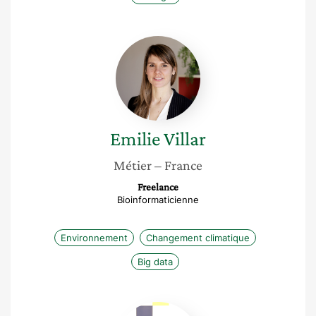
Emilie
Villar
Emilie
Villar
Métier
– France
Freelance
Bioinformaticienne
Environnement
Changement climatique
Big data
Charlotte