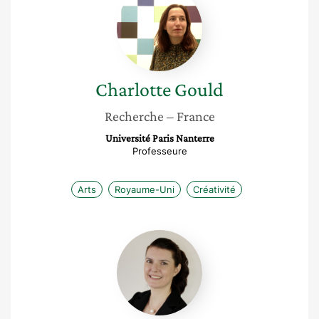
Gould
Charlotte
Gould
Recherche
– France
Université Paris Nanterre
Professeure
Arts
Royaume-Uni
Créativité
Louise
Tschanz