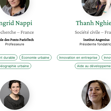
ngrid
Nappi
Thanh
Nghi
cherche
– France
Société civile
– Fr
ole des Ponts ParisTech
Institut Angenius
Professeure
Présidente fondatri
t durable
Économie urbaine
Innovation en entreprise
Inno
éographie urbaine
Aide au développeme
Flore
Christin
Berlingen
Sinapi