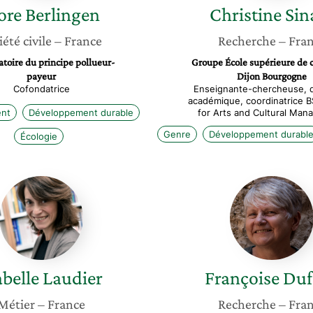
ore
Berlingen
Christine
Sin
iété civile
– France
Recherche
– Fra
toire du principe pollueur-
Groupe École supérieure de
payeur
Dijon Bourgogne
Cofondatrice
Enseignante-chercheuse, d
académique, coordinatrice 
nt
Développement durable
for Arts and Cultural Ma
Genre
Développement durabl
Écologie
Isabelle
Françoi
Laudier
Dufour
abelle
Laudier
Françoise
Duf
Métier
– France
Recherche
– Fra