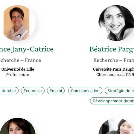
Florence
Béatric
Jany-
Parguel
Catrice
nce
Jany-Catrice
Béatrice
Parg
cherche
– France
Recherche
– Fra
Université de Lille
Université Paris Daup
Professeure
Chercheuse au CN
 durable
Économie
Emploi
Communication
Stratégie de 
Développement durab
Ingrid
Thanh
Nappi
Nghiem