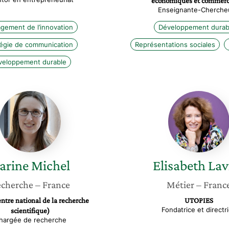
économiques et commerc
Enseignante-Cherche
gement de l’innovation
Développement durab
tégie de communication
Représentations sociales
veloppement durable
Carine
Elisabe
Michel
Laville
arine
Michel
Elisabeth
Lav
cherche
– France
Métier
– Franc
tre national de la recherche
UTOPIES
Fondatrice et directr
scientifique)
hargée de recherche