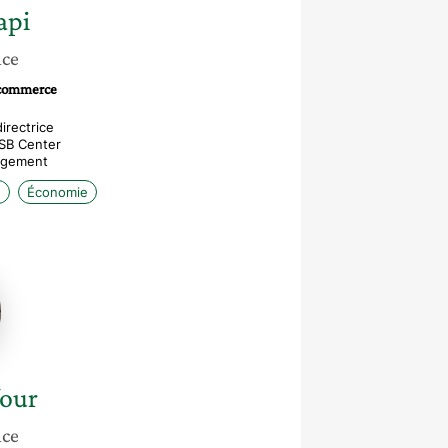
api
nce
 commerce
irectrice
BSB Center
nagement
e
Économie
se
our
nce