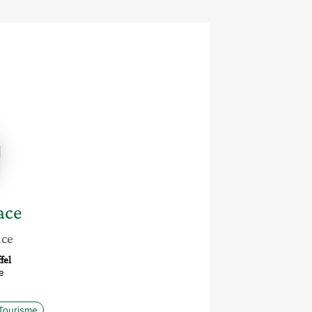
ce
ace
nce
fel
e
Tourisme