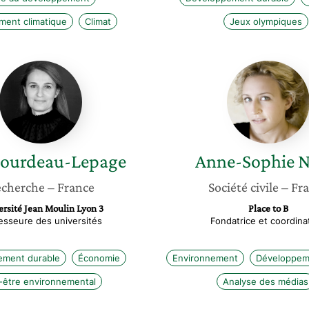
ent climatique
Climat
Jeux olympiques
Lise
Anne-
Bourdeau-
Sophie
Lepage
Novel
ourdeau-Lepage
Anne-Sophie
N
cherche
– France
Société civile
– Fr
rsité Jean Moulin Lyon 3
Place to B
esseure des universités
Fondatrice et coordina
ement durable
Économie
Environnement
Développem
-être environnemental
Analyse des médias