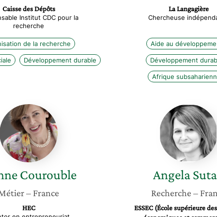
Caisse des Dépôts
La Langagière
sable Institut CDC pour la
Chercheuse indépend
recherche
isation de la recherche
Aide au développeme
iale
Développement durable
Développement durab
Afrique subsaharien
Jeanne
Angela
Courouble
Sutan
nne
Courouble
Angela
Sut
Métier
– France
Recherche
– Fra
HEC
ESSEC (École supérieure des
tor en entrepreneuriat