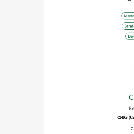
Mana
Stra
Dé
C
Re
CNRS (Cen
C