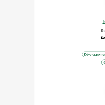
I
Re
Ec
Développemen
G