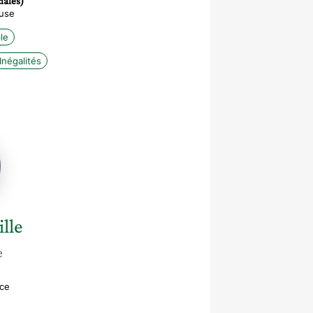
iales)
use
le
Inégalités
th
ille
e
ice