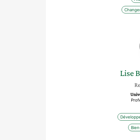
Changem
Lise
B
Re
Unive
Prof
Développ
Bien