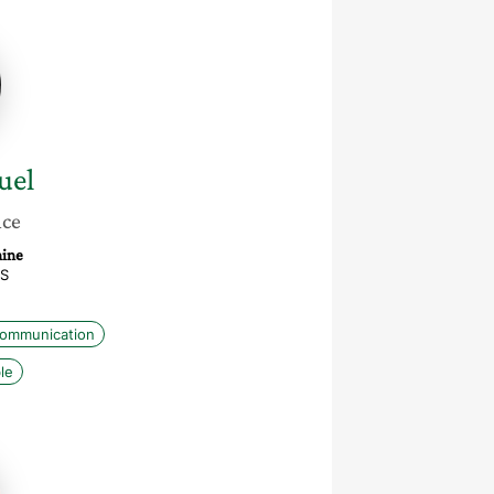
e
uel
nce
hine
RS
communication
le