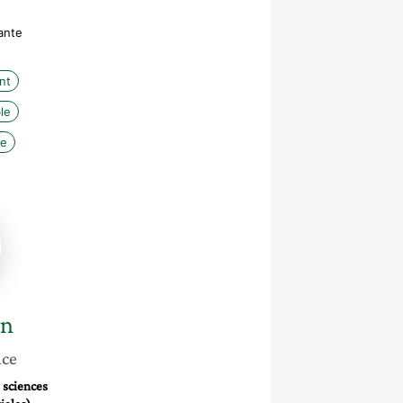
ante
nt
le
ne
an
nce
 sciences