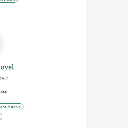
ovel
ance
trice
ent durable