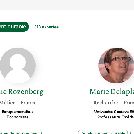
nt durable
313 expertes
Julie
Marie
Rozenberg
Delapla
lie
Rozenberg
Marie
Delapl
Métier
– France
Recherche
– Fra
Banque mondiale
Université Gustave Eif
Économiste
Professeure Emérit
de au développement
Développement durable