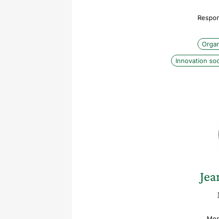
Respon
Organ
Innovation soc
Jea
Men