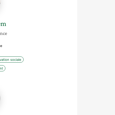
em
ance
ce
vation sociale
nt
e