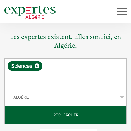
Les expertes existent. Elles sont ici, en
Algérie.
R
×
Sciences
e
q
P
u
a
y
ê
s
t
RECHERCHER
e