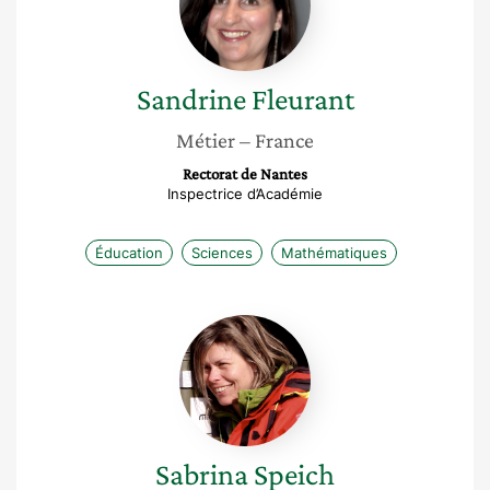
Sandrine
Fleurant
Métier
– France
Rectorat de Nantes
Inspectrice d’Académie
Éducation
Sciences
Mathématiques
Sabrina
Speich
Sabrina
Speich