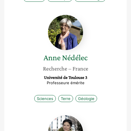
Anne
Nédélec
Anne
Nédélec
Recherche
– France
Université de Toulouse 3
Professeure émérite
Sciences
Terre
Géologie
Valérie
Verdier